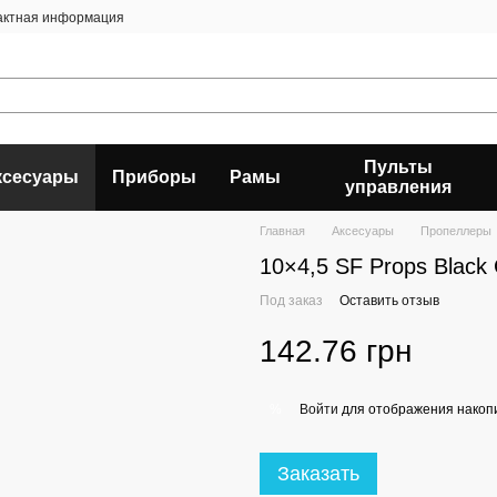
актная информация
Пульты
ксесуары
Приборы
Рамы
управления
Главная
Аксесуары
Пропеллеры
10×4,5 SF Props Blac
Под заказ
Оставить отзыв
142.76 грн
Войти
для отображения накопи
%
Заказать