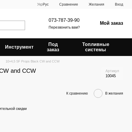
Сравнение
Укр
Рус
Желания
Вход
073-787-39-90
Мой заказ
Перезвонить вам?
Под
Топливные
Инструмент
заказ
системы
10×4,5 SF Props Black CW and CCW
k CW and CCW
Артикул
10045
К сравнению
В желания
тельной скидки