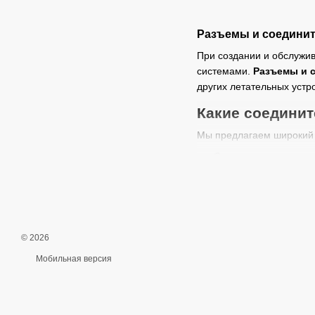
Разъемы и соединит
При создании и обслужи
системами.
Разъемы и 
других летательных устро
Какие соединит
Мы предлагаем широкий 
Силовые соедините
Сигнальные соедин
Коннекторы для дро
Провода для FPV и
© 2026
Разъемы с высокой
Мобильная версия
Как выбрать со
При выборе разъемов и 
Максимальный ток
–