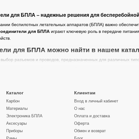
ели для БПЛА – надежные решения для бесперебойно
вании беспилотных летательных аппаратов (БПЛА) важно обеспечи
соединители для БПЛА
играют ключевую роль в передаче питания 
йств.
ели для БПЛА можно найти в нашем ката
выбор разъемов и проводов, предназначенных для различных типо
ли для дронов
– обеспечивают стабильную подачу энергии от акк
ители для FPV
– используются для подключения камер, видеопере
на с защитой от влаги и пыли
– повышенная надежность для исп
Каталог
Клиентам
 дронов
– качественные кабели для стабильного сигнала и надежно
Карбон
Вход в личный кабинет
 токопроводимостью
– минимизируют потери энергии и улучшают
Материалы
О нас
Электроника БПЛА
Оплата и доставка
единители для дронов?
Аксесуары
Оферта
соединителей для FPV и дронов важно учитывать несколько ключев
Приборы
Обмен и возврат
 необходимо подбирать коннекторы с запасом по мощности, чтобы 
Рамы
Блог