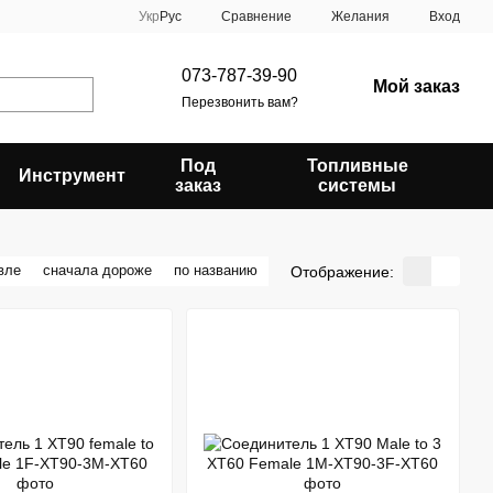
Сравнение
Укр
Рус
Желания
Вход
073-787-39-90
Мой заказ
Перезвонить вам?
Под
Топливные
Инструмент
заказ
системы
вле
сначала дороже
по названию
Отображение: