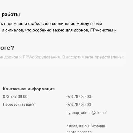
й работы
ть надежное и стабильное соединение между всеми
и сигналов, что особенно важно для дронов, FPV-систем и
логе?
в дронов и FPV-оборудования. В ассортименте представлены:
умулятора к моторам и контроллерам.
датчиков и других компонентов.
ользования в экстремальных условиях.
Контактная информация
го соединения.
073-787-39-90
073-787-39-90
 производительность системы.
073-787-39-90
Перезвонить вам?
flyshop_admin@ukr.net
ых параметров:
г. Киев, 03191, Украина
избежать перегрева и потерь энергии.
Карта проезда