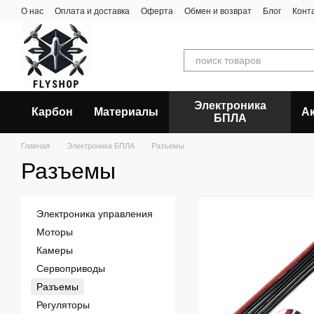
Перейти к основному контенту
О нас
Оплата и доставка
Оферта
Обмен и возврат
Блог
Конт
Электроника
Карбон
Материалы
А
БПЛА
Главная
Электроника БПЛА
Разъемы
Разъемы
Электроника управления
Моторы
Камеры
Сервоприводы
Разъемы
Регуляторы