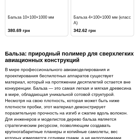
Бальза 10×100×1000 мм
Бальза 4×100×1000 мм (класс
А)
380.69 грн
342.62 грн
Бальза: природный полимер для сверхлегких
авиационных конструкций
В мире профессионального авиамоделирования и
проектирования беспилотных аппаратов существует
материал, который на протяжении десятилетий остается вне
конкуренции. Бальза — это самая легкая и мягкая древесина
в мире, обладающая уникальной сотовой структурой.
Несмотря на свою плотность, которая может быть ниже
плотности пробки, этот материал демонстрирует
поразительную прочность на изгиб и сжатие вдоль волокон.
Для инженеров и моделистов дерево бальза является
стратегическим ресурсом, позволяющим создавать
крупногабаритные планеры и копийные самолеты, вес
которых измеряется сотнями грамм, а не килограммами.