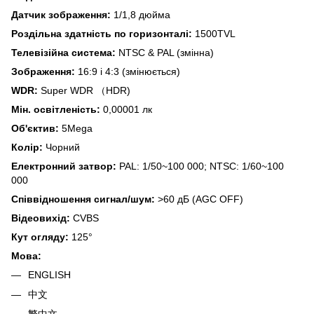
Датчик зображення:
1/1,8 дюйма
Роздільна здатність по горизонталі:
1500TVL
Телевізійна система:
NTSC & PAL (змінна)
Зображення:
16:9 і 4:3 (змінюється)
WDR:
Super WDR （HDR)
Мін. освітленість:
0,00001 лк
Об'єктив:
5Mega
Колір:
Чорний
Електронний затвор:
PAL: 1/50~100 000; NTSC: 1/60~100
000
Співвідношення сигнал/шум:
>60 дБ (AGC OFF)
Відеовихід:
CVBS
Кут огляду:
125°
Мова:
ENGLISH
中文