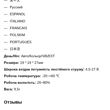
繁中文
Русский
ESPANOL
ITALIANO
FRANCAIS
POLSKIM
PORTUGUES
日本语
День/Ніч:
Авто/Кольор/Ч/Б/EXT
Розміри:
19 * 19 * 27мм
Широка вхідна потужність постійного струму:
4,5-27 В
Робоча температура:
-20~+60 ℃
Робоча вологість:
20~80%
Вага:
9,5г
Отзывы