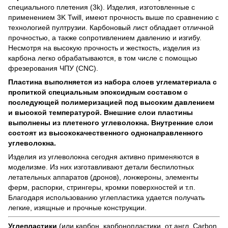
специального плетения (3k). Изделия, изготовленные с
применением 3K Twill, имеют прочность выше по сравнению с
технологией пултрузии. Карбоновый лист обладает отличной
прочностью, а также сопротивлением давлению и изгибу.
Несмотря на высокую прочность и жесткость, изделия из
карбона легко обрабатываются, в том числе с помощью
фрезерования ЧПУ (CNC).
Пластина выполняется из набора слоев углематериала с
пропиткой специальным эпоксидным составом с
последующей полимеризацией под высоким давлением
и высокой температурой. Внешние слои пластины
выполнены из плетеного углеволокна. Внутренние слои
состоят из высококачественного однонаправленного
углеволокна.
Изделия из углеволокна сегодня активно применяются в
моделизме. Из них изготавливают детали беспилотных
летательных аппаратов (дронов), лонжероны, элементы
ферм, распорки, стрингеры, кромки поверхностей и т.п.
Благодаря использованию углепластика удается получать
легкие, изящные и прочные конструкции.
Углепластики
(или карбон, карбонопластики, от англ. Carbon