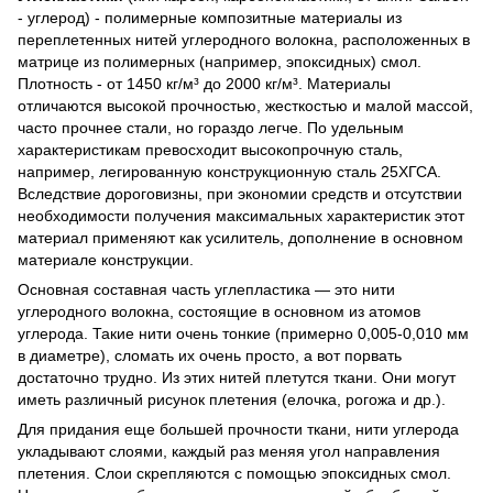
- углерод) - полимерные композитные материалы из
переплетенных нитей углеродного волокна, расположенных в
матрице из полимерных (например, эпоксидных) смол.
Плотность - от 1450 кг/м³ до 2000 кг/м³. Материалы
отличаются высокой прочностью, жесткостью и малой массой,
часто прочнее стали, но гораздо легче. По удельным
характеристикам превосходит высокопрочную сталь,
например, легированную конструкционную сталь 25ХГСА.
Вследствие дороговизны, при экономии средств и отсутствии
необходимости получения максимальных характеристик этот
материал применяют как усилитель, дополнение в основном
материале конструкции.
Основная составная часть углепластика — это нити
углеродного волокна, состоящие в основном из атомов
углерода. Такие нити очень тонкие (примерно 0,005-0,010 мм
в диаметре), сломать их очень просто, а вот порвать
достаточно трудно. Из этих нитей плетутся ткани. Они могут
иметь различный рисунок плетения (елочка, рогожа и др.).
Для придания еще большей прочности ткани, нити углерода
укладывают слоями, каждый раз меняя угол направления
плетения. Слои скрепляются с помощью эпоксидных смол.