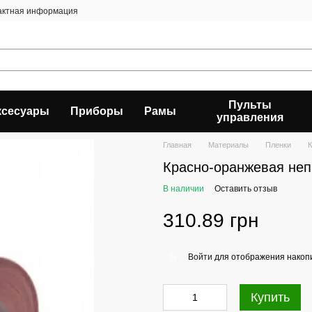
актная информация
Пульты
ксесуары
Приборы
Рамы
управления
Главная
Материалы
Пленки
К
Красно-оранжевая неп
В наличии
Оставить отзыв
310.89 грн
Войти
для отображения накопи
%
Купить