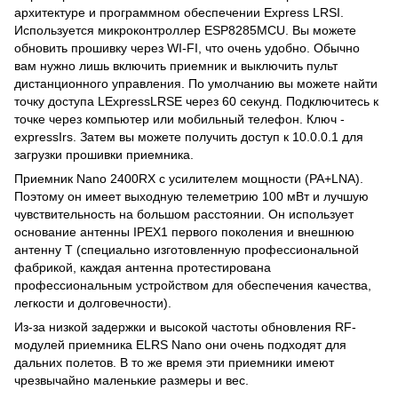
архитектуре и программном обеспечении Express LRSI.
Используется микроконтроллер ESP8285MCU. Вы можете
обновить прошивку через WI-FI, что очень удобно. Обычно
вам нужно лишь включить приемник и выключить пульт
дистанционного управления. По умолчанию вы можете найти
точку доступа LExpressLRSE через 60 секунд. Подключитесь к
точке через компьютер или мобильный телефон. Ключ -
expressIrs. Затем вы можете получить доступ к 10.0.0.1 для
загрузки прошивки приемника.
Приемник Nano 2400RX с усилителем мощности (PA+LNA).
Поэтому он имеет выходную телеметрию 100 мВт и лучшую
чувствительность на большом расстоянии. Он использует
основание антенны IPEX1 первого поколения и внешнюю
антенну Т (специально изготовленную профессиональной
фабрикой, каждая антенна протестирована
профессиональным устройством для обеспечения качества,
легкости и долговечности).
Из-за низкой задержки и высокой частоты обновления RF-
модулей приемника ELRS Nano они очень подходят для
дальних полетов. В то же время эти приемники имеют
чрезвычайно маленькие размеры и вес.