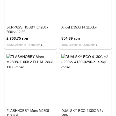
SURPASS HOBBY C4260 /
Angel D3530/14 1100kv
500kv / 2-5S
2 703.75 грн
854.39 грн
Количество в наличии
4
Количество в наличии
7
FLASHHOBBY Mars M2808-
DUALSKY ECO 4130C V2 /
1100KV
290kv