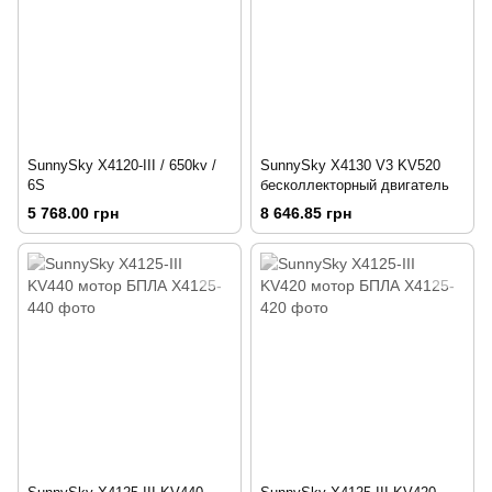
SunnySky X4120-III / 650kv /
SunnySky X4130 V3 KV520
6S
бесколлекторный двигатель
5 768.00 грн
8 646.85 грн