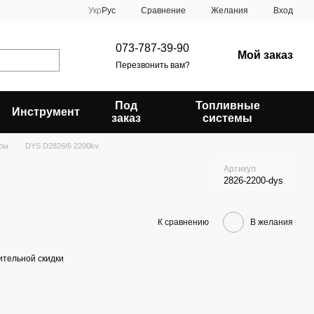
Сравнение
Укр
Рус
Желания
Вход
073-787-39-90
Мой заказ
Перезвонить вам?
Под
Топливные
Инструмент
заказ
системы
ры
DYS D2826/6 2200kv
Артикул
2826-2200-dys
К сравнению
В желания
тельной скидки