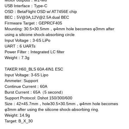
USB Interface：Type-C
OSD：BetaFlight OSD w/ AT7456E chip
BEC：5V@3A,12V@2.5A dual BEC
Firmware Target：GEPRCF405
Mounting: 30.5×30.5mm，φ4mm hole becomes φ3mm after
using a silicone shock-absorbing circle
Input Voltage：3-6S LiPo
UART：6 UARTs
Power Filter：Integrated LC filter
Weight：7.3g
TAKER H60_BLS 60A 4IN1 ESC
Input Voltage: 3-6S Lipo
Ammeter: Support
Continue Current：60A
Burst Current：65A（5 second）
Support Protocol: Dshot 150/300/600
Size：42×45.7mm，hole30.5×30.5mm，φ4mm hole becomes
φ3mm after using the silicone shock-absorbing ring.
Weight: 14.9g
Target: B_X_30