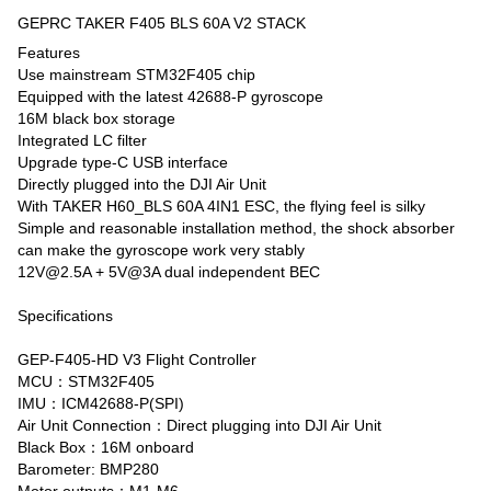
GEPRC TAKER F405 BLS 60A V2 STACK
Features
Use mainstream STM32F405 chip
Equipped with the latest 42688-P gyroscope
16M black box storage
Integrated LC filter
Upgrade type-C USB interface
Directly plugged into the DJI Air Unit
With TAKER H60_BLS 60A 4IN1 ESC, the flying feel is silky
Simple and reasonable installation method, the shock absorber
can make the gyroscope work very stably
12V@2.5A + 5V@3A dual independent BEC
Specifications
GEP-F405-HD V3 Flight Controller
MCU：STM32F405
IMU：ICM42688-P(SPI)
Air Unit Connection：Direct plugging into DJI Air Unit
Black Box：16M onboard
Barometer: BMP280
Motor outputs：M1-M6