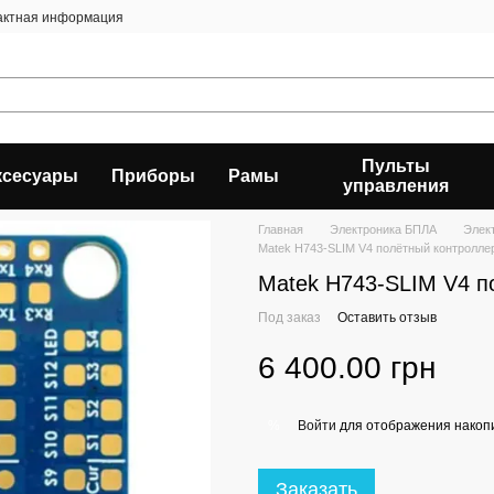
актная информация
Пульты
ксесуары
Приборы
Рамы
управления
Главная
Электроника БПЛА
Элек
Matek H743-SLIM V4 полётный контролле
Matek H743-SLIM V4 п
Под заказ
Оставить отзыв
6 400.00 грн
Войти
для отображения накопи
%
Заказать