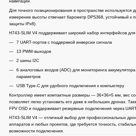
навигации.
Для точного позиционирования в пространстве используется д
измерение высоты отвечает барометр DPS368, устойчивый к пы
защиты IPx8).
H743-SLIM V4 поддерживает широкий набор интерфейсов для
7 UART-портов с поддержкой инверсии сигнала
13 PWM-выходов
2 шины I2C
6 аналоговых входов (ADC) для мониторинга аккумулятора (
параметров
USB Type-C для удобного подключения к компьютеру
Контроллер имеет компактные размеры — 36×36×5 мм, вес сос
позволяет легко установить его даже в небольших дронах. Так
FPV OSD и поддерживает резервные подключения через UART
H743-SLIM V4 — отличный выбор для профессиональных дрон
аппаратов и любых проектов, где требуется точность, стабил
возможности подключения.