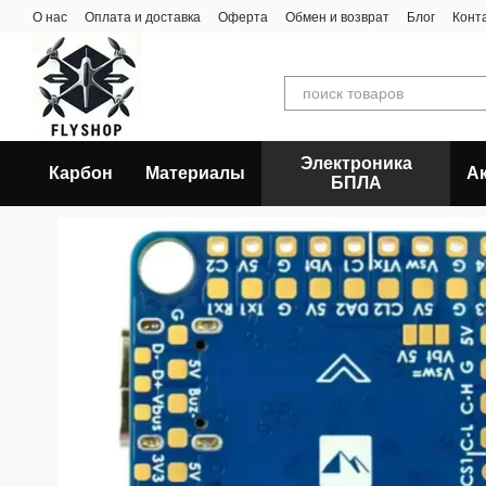
Перейти к основному контенту
О нас
Оплата и доставка
Оферта
Обмен и возврат
Блог
Конт
Электроника
Карбон
Материалы
А
БПЛА