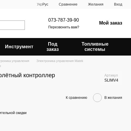
Сравнение
Укр
Рус
Желания
Вход
073-787-39-90
Мой заказ
Перезвонить вам?
Под
Топливные
Инструмент
заказ
системы
троника управления
Электроника управления Matek
р
олётный контроллер
Артикул
SLIMV4
К сравнению
В желания
тельной скидки