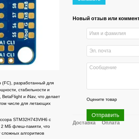
Новый отзыв или коммен
 (FC), разработанный для
щности, стабильности и
etaFlight и iNav, что делает
Оцените товар
 том числе для летающих
Отправить
ессора STM32H743VIH6 с
Доставка
Оплата
и 2 МБ флеш-памяти, что
у сложных алгоритмов