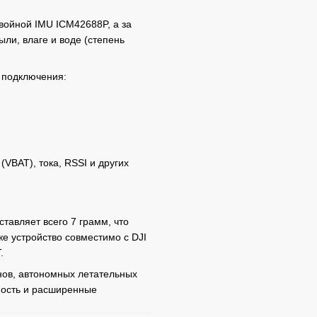
войной IMU ICM42688P, а за
ли, влаге и воде (степень
 подключения:
VBAT), тока, RSSI и других
тавляет всего 7 грамм, что
же устройство совместимо с DJI
.
ов, автономных летательных
ьность и расширенные