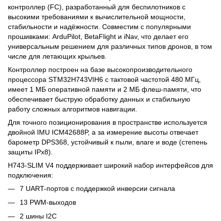
контроллер (FC), разработанный для беспилотников с
высокими требованиями к вычислительной мощности,
стабильности и надёжности. Совместим с популярными
прошивками: ArduPilot, BetaFlight и iNav, что делает его
универсальным решением для различных типов дронов, в том
числе для летающих крыльев.
Контроллер построен на базе высокопроизводительного
процессора STM32H743VIH6 с тактовой частотой 480 МГц,
имеет 1 МБ оперативной памяти и 2 МБ флеш-памяти, что
обеспечивает быструю обработку данных и стабильную
работу сложных алгоритмов навигации.
Для точного позиционирования в пространстве используется
двойной IMU ICM42688P, а за измерение высоты отвечает
барометр DPS368, устойчивый к пыли, влаге и воде (степень
защиты IPx8).
H743-SLIM V4 поддерживает широкий набор интерфейсов для
подключения:
7 UART-портов с поддержкой инверсии сигнала
13 PWM-выходов
2 шины I2C