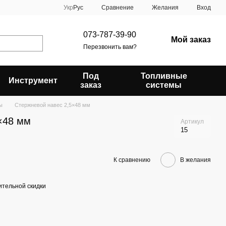
Сравнение
Укр
Рус
Желания
Вход
073-787-39-90
Мой заказ
Перезвонить вам?
Под
Топливные
Инструмент
заказ
системы
ы
Стержневой навес 2,5×48 мм
×48 мм
Артикул
15
К сравнению
В желания
тельной скидки