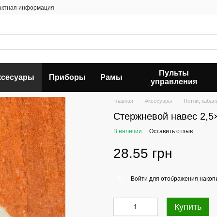
актная информация
Пульты
ксесуары
Приборы
Рамы
управления
Главная
Аксесуары
Петли, кабан
Стержневой навес 2,5
В наличии
Оставить отзыв
28.55 грн
Войти
для отображения накопи
%
Купить