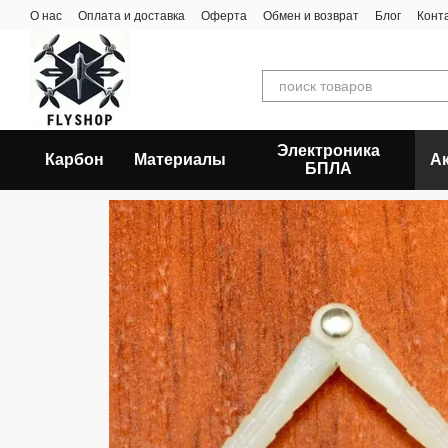
Перейти к основному контенту
О нас
Оплата и доставка
Оферта
Обмен и возврат
Блог
Конт
Электроника
Карбон
Материалы
А
БПЛА