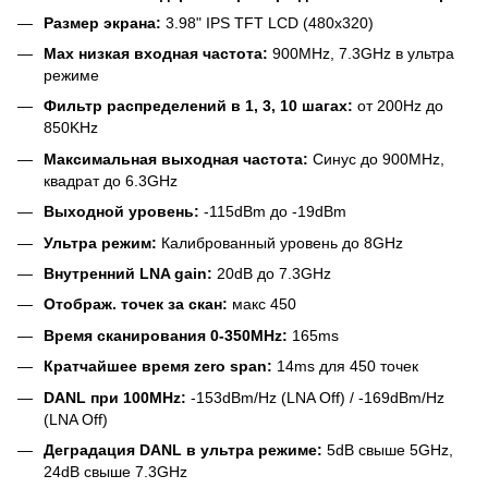
Размер экрана:
3.98" IPS TFT LCD (480x320)
Max низкая входная частота:
900MHz, 7.3GHz в ультра
режиме
Фильтр распределений в 1, 3, 10 шагах:
от 200Hz до
850KHz
Максимальная выходная частота:
Синус до 900MHz,
квадрат до 6.3GHz
Выходной уровень:
-115dBm до -19dBm
Ультра режим:
Калиброванный уровень до 8GHz
Внутренний LNA gain:
20dB до 7.3GHz
Отображ. точек за скан:
макс 450
Время сканирования 0-350MHz:
165ms
Кратчайшее время zero span:
14ms для 450 точек
DANL при 100MHz:
-153dBm/Hz (LNA Off) / -169dBm/Hz
(LNA Off)
Деградация DANL в ультра режиме:
5dB свыше 5GHz,
24dB свыше 7.3GHz