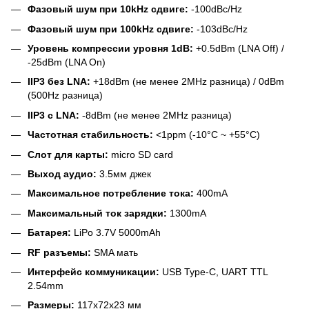
Фазовый шум при 10kHz сдвиге:
-100dBc/Hz
Фазовый шум при 100kHz сдвиге:
-103dBc/Hz
Уровень компрессии уровня 1dB:
+0.5dBm (LNA Off) /
-25dBm (LNA On)
IIP3 без LNA:
+18dBm (не менее 2MHz разница) / 0dBm
(500Hz разница)
IIP3 с LNA:
-8dBm (не менее 2MHz разница)
Частотная стабильность:
<1ppm (-10°C ~ +55°C)
Слот для карты:
micro SD card
Выход аудио:
3.5мм джек
Максимальное потребление тока:
400mA
Максимальный ток зарядки:
1300mA
Батарея:
LiPo 3.7V 5000mAh
RF разъемы:
SMA мать
Интерфейс коммуникации:
USB Type-C, UART TTL
2.54mm
Размеры:
117x72x23 мм