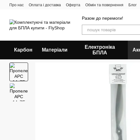
Перейти до основного контенту
Про нас
Оплата і доставка
Оферта
Обмін та повернення
Блог
Разом до перемоги!
Електроніка
Карбон
Матеріали
Ак
БПЛА