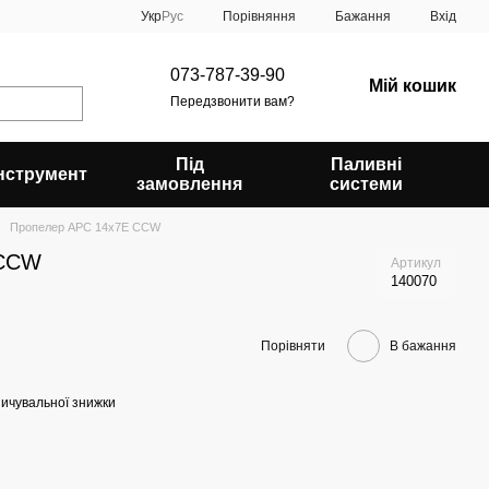
Порівняння
Укр
Рус
Бажання
Вхід
073-787-39-90
Мій кошик
Передзвонити вам?
Під
Паливні
Інструмент
замовлення
системи
Пропелер APC 14x7E CCW
 CCW
Артикул
140070
Порівняти
В бажання
ичувальної знижки