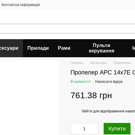
Контактна інформація
Пульти
сесуари
Прилади
Рами
керування
Головна
Аксесуари
Пропелери
Пропелер APC 14x7E
В наявності
Написати відгук
761.38 грн
Увійти
для відображення накоп
%
Купити