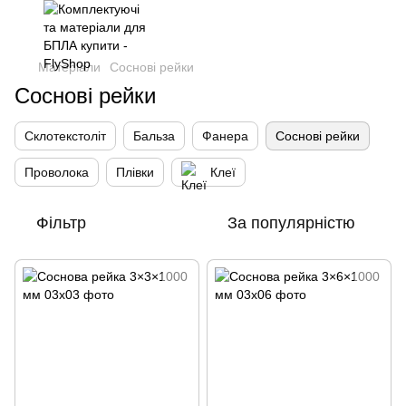
Матеріали
Соснові рейки
Соснові рейки
Склотекстоліт
Бальза
Фанера
Соснові рейки
Проволока
Плівки
Клеї
Фільтр
За популярністю