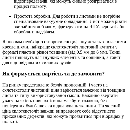
відеопередавачів, які можуть сильно розігріватися в
процесі польоту.
Простота обробки. Для роботи з листами не потрібне
спеціалізоване вакуумне обладнання. Лист можна різати
звичайним лобзиком, фрезерувати на ЧПУ-верстаті або
обробляти надфілем.
Якщо вам необхідно створити специфічну деталь за власними
кресленнями, найкраще склотекстоліт листовий купити у
форматі пластин різної товщини (від 0.5 мм до 6 мм). Тонкі
листи підійдуть для гнучких елементів та обшивки, а товсті —
для відповідальних силових вузлів.
Як формується вартість та де замовити?
На ринку представлено безліч пропозицій, і часто на
склотекстоліт листовий ціна варіюється залежно від товщини
листа та типу використовуваної смоли. Важливо звертати
увагу на якість поверхні: вона має бути гладкою, без
повітряних бульбашок та відшарувань тканини. На якісний
ціна склотекстоліт завжди виправдовує себе відсутністю
прихованих дефектів, які можуть проявитися при вібраціях у
польоті.