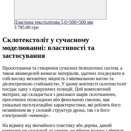
Пластина текстолітова 5,0×500×500 мм
3 785.00 грн
Склотекстоліт у сучасному
моделюванні: властивості та
застосування
Проєктування та створення сучасних безпілотних систем, а
також авіамоделей вимагає матеріалів, здатних поєднувати в
собі високу механічну міцність з мінімальною вагою та
діелектричною стабільністю. У цьому контексті склотекстоліт
посідає одну з лідируючих позицій. Цей композитний
матеріал, що складається з декількох шарів склотканини,
просочених епоксидною або фенольною смолою, має
унікальні експлуатаційні характеристики, які роблять його
незамінним як у силовій структурі дрона, так і в його
електронній «начинці».
На відміну від звичайного пластику або дерева, даний
композит не схильний до гниття, не вбирає вологу і зберігає