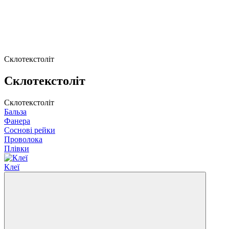
Склотекстоліт
Склотекстоліт
Склотекстоліт
Бальза
Фанера
Соснові рейки
Проволока
Плівки
Клеї