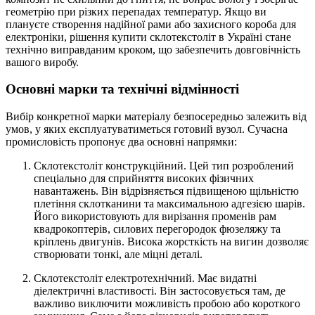
геометрію при різких перепадах температур. Якщо ви
плануєте створення надійної рами або захисного короба для
електроніки, рішення купити склотекстоліт в Україні стане
технічно виправданим кроком, що забезпечить довговічність
вашого виробу.
Основні марки та технічні відмінності
Вибір конкретної марки матеріалу безпосередньо залежить від
умов, у яких експлуатуватиметься готовий вузол. Сучасна
промисловість пропонує два основні напрямки:
Склотекстоліт конструкційний. Цей тип розроблений
спеціально для сприйняття високих фізичних
навантажень. Він відрізняється підвищеною щільністю
плетіння склотканини та максимальною адгезією шарів.
Його використовують для вирізання променів рам
квадрокоптерів, силових перегородок фюзеляжу та
кріплень двигунів. Висока жорсткість на вигин дозволяє
створювати тонкі, але міцні деталі.
Склотекстоліт електротехнічний. Має видатні
діелектричні властивості. Він застосовується там, де
важливо виключити можливість пробою або короткого