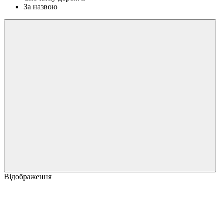
За назвою
Відображення