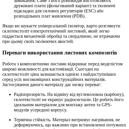
замикання. Саме з його різновидів виготовляють
друковані плати (фольгований варіант) та ізолюючі
підкладки для силових регуляторів (ESC) або
розподільних плат живлення (PDB).
Якщо ви шукаєте універсальний ізолятор, варто розглянути
склотекстоліт електротехнічний листовий, який легко
піддається механічній обробці та свердлінню, не втрачаючи
при цьому своїх ізолюючих якостей.
Переваги використання листових композитів
Робота з композитними листами відкриває перед моделістом
широкі можливості для кастомізації. Сьогодні на
склотекстоліт ціна залишається однією з найдоступніших
серед усіх високоміцних конструкційних матеріалів.
Застосування даного матеріалу дає низку переваг:
Радіопрозорість. На відміну від вуглеволокна (карбону),
склотекстоліт не екранує радіосигнали. Це робить його
ідеальним матеріалом для монтажу антен та GPS-
модулів усередині корпусу.
Термічна стійкість. Матеріал витримує нагрівання, не
деформуючись, що важливо при встановленні потужних