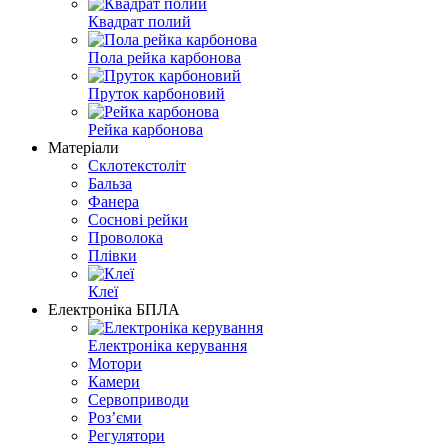
Квадрат полий
Пола рейка карбонова
Пруток карбоновий
Рейка карбонова
Матеріали
Склотекстоліт
Бальза
Фанера
Соснові рейки
Проволока
Плівки
Клеї
Електроніка БПЛА
Електроніка керування
Мотори
Камери
Сервоприводи
Розʼєми
Регулятори