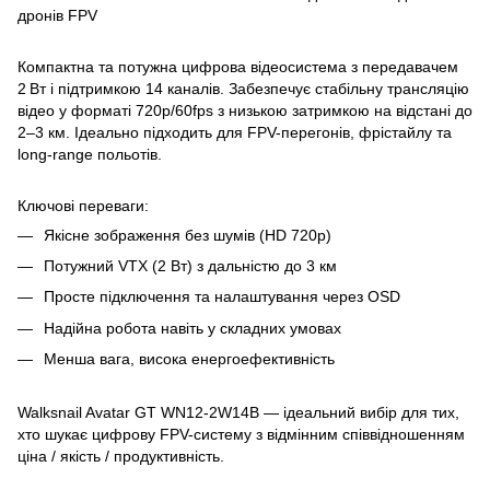
дронів FPV
Компактна та потужна цифрова відеосистема з передавачем
2 Вт і підтримкою 14 каналів. Забезпечує стабільну трансляцію
відео у форматі 720p/60fps з низькою затримкою на відстані до
2–3 км. Ідеально підходить для FPV-перегонів, фрістайлу та
long-range польотів.
Ключові переваги:
Якісне зображення без шумів (HD 720p)
Потужний VTX (2 Вт) з дальністю до 3 км
Просте підключення та налаштування через OSD
Надійна робота навіть у складних умовах
Менша вага, висока енергоефективність
Walksnail Avatar GT WN12-2W14B — ідеальний вибір для тих,
хто шукає цифрову FPV-систему з відмінним співвідношенням
ціна / якість / продуктивність.