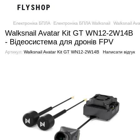
Електроніка БПЛА
Електроніка БПЛА Walksnail
Walksnail Av
Walksnail Avatar Kit GT WN12-2W14B
- Відеосистема для дронів FPV
Артикул:
Walksnail Avatar Kit GT WN12-2W14B
Написати відгук