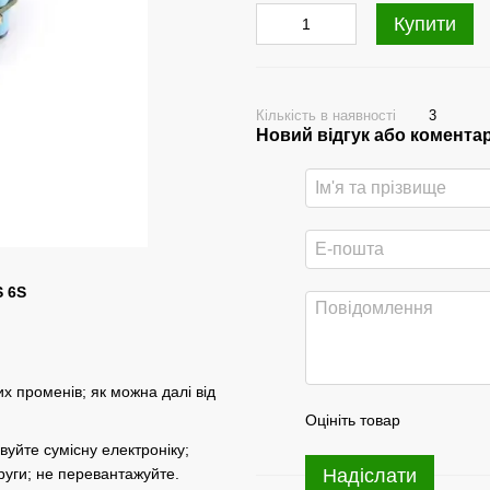
Купити
Кількість в наявності
3
Новий відгук або комента
S 6S
х променів; як можна далі від
Оцініть товар
вуйте сумісну електроніку;
руги; не перевантажуйте.
Надіслати