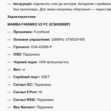
Інструкція:
підключіть стек до моторів, батареям і прийма
без пропелера. Для зміни напрямку обертання — переставт
Характеристики
MAMBA F405MK2 V2 FC (ICM42688P)
Прошивка:
Furyf4osd
Основне управління:
168MHz STM32F405
Гіроскоп:
ICM-42688-P
OSD:
Підтримка
Чорний ящик:
16M флешпам'ять
Ben:
ні
Серійний порт:
3SET
Сигнал I2C:
Підтримка
Сигнал F.Port:
НІ
Сигнал RSSI:
Підтримка
Bee Narrator:
Підтримка