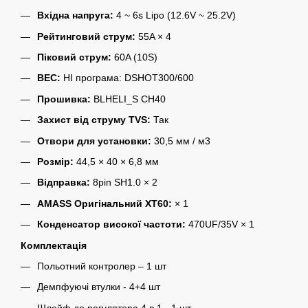
Вхідна напруга:
4 ~ 6s Lipo (12.6V ~ 25.2V)
Рейтинговий струм:
55A × 4
Піковий струм:
60A (10S)
BEC:
НІ програма: DSHOT300/600
Прошивка:
BLHELI_S CH40
Захист від струму TVS:
Так
Отвори для установки:
30,5 мм / м3
Розмір:
44,5 × 40 × 6,8 мм
Відправка:
8pin SH1.0 × 2
AMASS Оригінальний XT60:
× 1
Конденсатор високої частоти:
470UF/35V × 1
Комплектація
Польотний контролер – 1 шт
Демпфуючі втулки - 4+4 шт
Шлейф до регулятора 4 в 1 - 1 шт.