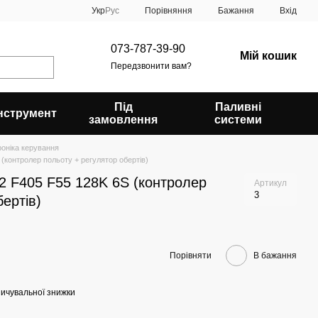
Порівняння
Укр
Рус
Бажання
Вхід
073-787-39-90
Мій кошик
Передзвонити вам?
Під
Паливні
Інструмент
замовлення
системи
роніка керування
(контролер польоту + регулятор обертів)
 F405 F55 128K 6S (контролер
Артикул
3
ертів)
Порівняти
В бажання
ичувальної знижки