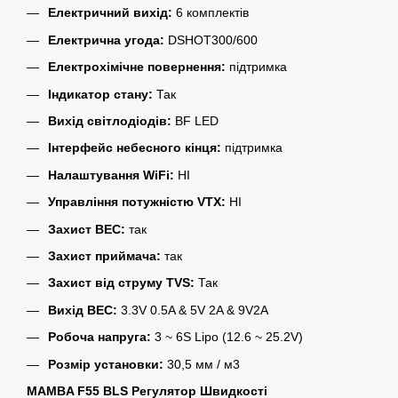
Електричний вихід:
6 комплектів
Електрична угода:
DSHOT300/600
Електрохімічне повернення:
підтримка
Індикатор стану:
Так
Вихід світлодіодів:
BF LED
Інтерфейс небесного кінця:
підтримка
Налаштування WiFi:
НІ
Управління потужністю VTX:
НІ
Захист BEC:
так
Захист приймача:
так
Захист від струму TVS:
Так
Вихід BEC:
3.3V 0.5A & 5V 2A & 9V2A
Робоча напруга:
3 ~ 6S Lipo (12.6 ~ 25.2V)
Розмір установки:
30,5 мм / м3
MAMBA F55 BLS Регулятор Швидкості