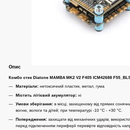
Опис
Комбо стек Diatone MAMBA MK2 V2 F405 ICM42688 F55_BL
Матеріали:
нетоксичний пластик, метал, гума
Містить літієвий акумулятор:
ні
Умови зберігання:
в місці, захищеному від прямих сонячни
вогню, вологи та дітей; при температурі -10 °C - +30 °C.
Попередження:
захищати від механічних ударів; використо
перед підключенням периферії перевірте відповідність нап