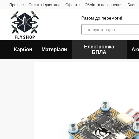
Перейти до основного контенту
Про нас
Оплата і доставка
Оферта
Обмін та повернення
Блог
Разом до перемоги!
Електроніка
Карбон
Матеріали
Ак
БПЛА