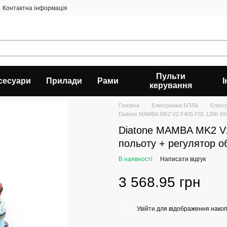
Контактна інформація
Пульти
сесуари
Прилади
Рами
керування
Головна
Електроніка БПЛА
Елект
Diatone MAMBA MK2 V2 F405 F55 128K 6S 
Diatone MAMBA MK2 V2
польоту + регулятор об
В наявності
Написати відгук
3 568.95 грн
Увійти
для відображення накоп
%