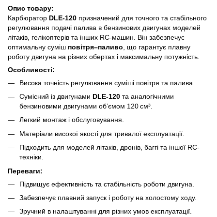
Опис товару:
Карбюратор
DLE‑120
призначений для точного та стабільного
регулювання подачі палива в бензинових двигунах моделей
літаків, гелікоптерів та інших RC-машин. Він забезпечує
оптимальну суміш
повітря–паливо
, що гарантує плавну
роботу двигуна на різних обертах і максимальну потужність.
Особливості:
Висока точність регулювання суміші повітря та палива.
Сумісний із двигунами
DLE‑120
та аналогічними
бензиновими двигунами об’ємом 120 см³.
Легкий монтаж і обслуговування.
Матеріали високої якості для тривалої експлуатації.
Підходить для моделей літаків, дронів, баггі та іншої RC-
техніки.
Переваги:
Підвищує ефективність та стабільність роботи двигуна.
Забезпечує плавний запуск і роботу на холостому ходу.
Зручний в налаштуванні для різних умов експлуатації.