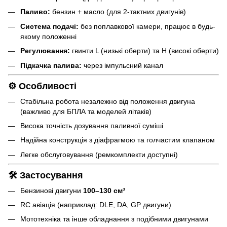
Паливо:
бензин + масло (для 2-тактних двигунів)
Система подачі:
без поплавкової камери, працює в будь-
якому положенні
Регулювання:
гвинти L (низькі оберти) та H (високі оберти)
Підкачка палива:
через імпульсний канал
⚙️ Особливості
Стабільна робота незалежно від положення двигуна
(важливо для БПЛА та моделей літаків)
Висока точність дозування паливної суміші
Надійна конструкція з діафрагмою та голчастим клапаном
Легке обслуговування (ремкомплекти доступні)
🛠️ Застосування
Бензинові двигуни
100–130 см³
RC авіація (наприклад: DLE, DA, GP двигуни)
Мототехніка та інше обладнання з подібними двигунами