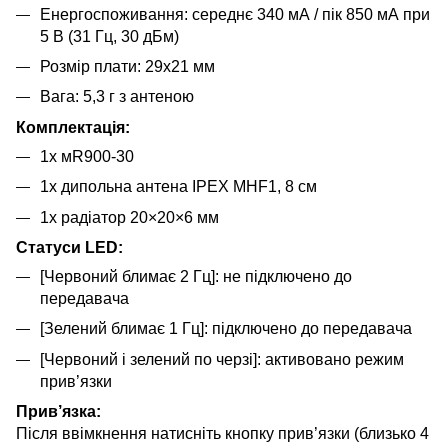
Енергоспоживання: середнє 340 мА / пік 850 мА при
5 В (31 Гц, 30 дБм)
Розмір плати: 29x21 мм
Вага: 5,3 г з антеною
Комплектація:
1x мR900-30
1x дипольна антена IPEX MHF1, 8 см
1x радіатор 20×20×6 мм
Статуси LED:
[Червоний блимає 2 Гц]: не підключено до
передавача
[Зелений блимає 1 Гц]: підключено до передавача
[Червоний і зелений по черзі]: активовано режим
прив’язки
Прив’язка:
Після ввімкнення натисніть кнопку прив’язки (близько 4