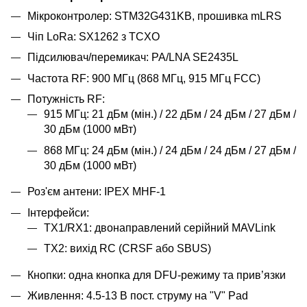
Мікроконтролер: STM32G431KB, прошивка mLRS
Чіп LoRa: SX1262 з TCXO
Підсилювач/перемикач: PA/LNA SE2435L
Частота RF: 900 МГц (868 МГц, 915 МГц FCC)
Потужність RF:
915 МГц: 21 дБм (мін.) / 22 дБм / 24 дБм / 27 дБм /
30 дБм (1000 мВт)
868 МГц: 24 дБм (мін.) / 24 дБм / 24 дБм / 27 дБм /
30 дБм (1000 мВт)
Роз'єм антени: IPEX MHF-1
Інтерфейси:
TX1/RX1: двонаправлений серійний MAVLink
TX2: вихід RC (CRSF або SBUS)
Кнопки: одна кнопка для DFU-режиму та прив’язки
Живлення: 4.5-13 В пост. струму на "V" Pad