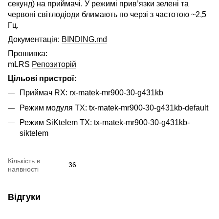
секунд) на приймачі. У режимі прив’язки зелені та
червоні світлодіоди блимають по черзі з частотою ~2,5
Гц.
Документація:
BINDING.md
Прошивка:
mLRS
Репозиторій
Цільові пристрої:
Приймач RX: rx-matek-mr900-30-g431kb
Режим модуля TX: tx-matek-mr900-30-g431kb-default
Режим SiKtelem TX: tx-matek-mr900-30-g431kb-
siktelem
Кількість в
36
наявності
Відгуки