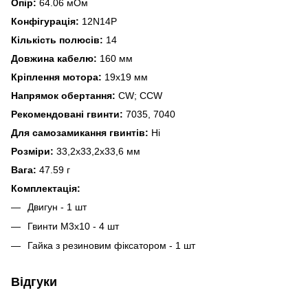
Опір:
64.06 мОм
Конфігурація:
12N14P
Кількість полюсів:
14
Довжина кабелю:
160 мм
Кріплення мотора:
19x19 мм
Напрямок обертання:
CW; CCW
Рекомендовані гвинти:
7035, 7040
Для самозамикання гвинтів:
Ні
Розміри:
33,2х33,2х33,6 мм
Вага:
47.59 г
Комплектація:
Двигун - 1 шт
Гвинти M3x10 - 4 шт
Гайка з резиновим фіксатором - 1 шт
Відгуки