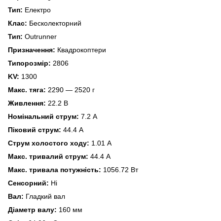
Тип:
Електро
Клас:
Бесколекторний
Тип:
Outrunner
Призначення:
Квадрокоптери
Типорозмір:
2806
KV:
1300
Макс. тяга:
2290 — 2520 г
Живлення:
22.2 В
Номінальний струм:
7.2 А
Піковий струм:
44.4 А
Струм холостого ходу:
1.01 А
Макс. тривалий струм:
44.4 А
Макс. тривала потужність:
1056.72 Вт
Сенсорний:
Ні
Вал:
Гладкий вал
Діаметр валу:
160 мм