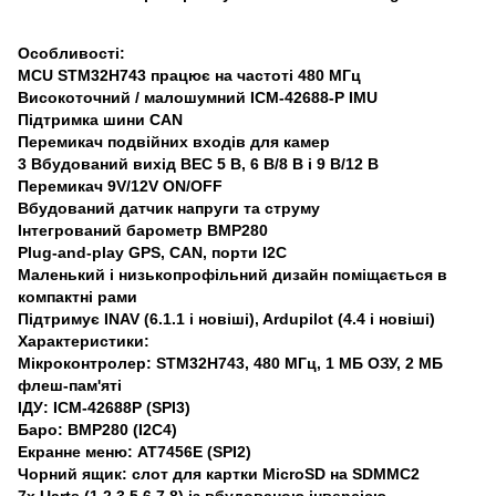
Особливості:
MCU STM32H743 працює на частоті 480 МГц
Високоточний / малошумний ICM-42688-P IMU
Підтримка шини CAN
Перемикач подвійних входів для камер
3 Вбудований вихід BEC 5 В, 6 В/8 В і 9 В/12 В
Перемикач 9V/12V ON/OFF
Вбудований датчик напруги та струму
Інтегрований барометр BMP280
Plug-and-play GPS, CAN, порти I2C
Маленький і низькопрофільний дизайн поміщається в
компактні рами
Підтримує INAV (6.1.1 і новіші), Ardupilot (4.4 і новіші)
Характеристики:
Мікроконтролер: STM32H743, 480 МГц, 1 МБ ОЗУ, 2 МБ
флеш-пам'яті
ІДУ: ICM-42688P (SPI3)
Баро: BMP280 (I2C4)
Екранне меню: AT7456E (SPI2)
Чорний ящик: слот для картки MicroSD на SDMMC2
7x Uarts (1,2,3,5,6,7,8) із вбудованою інверсією.