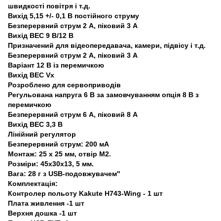
швидкості повітря і т.д.
Вихід 5,15 +/- 0,1 В постійного струму
Безперервний струм 2 А, піковий 3 А
Вихід BEC 9 В/12 В
Призначений для відеопередавача, камери, підвісу і т.д.
Безперервний струм 2 А, піковий 3 А
Варіант 12 В із перемичкою
Вихід BEC Vx
Розроблено для сервоприводів
Регульована напруга 6 В за замовчуванням опція 8 В з
перемичкою
Безперервний струм 6 А, піковий 8 А
Вихід BEC 3,3 В
Лінійний регулятор
Безперервний струм: 200 мА
Монтаж: 25 х 25 мм, отвір М2.
Розміри: 45х30х13, 5 мм.
Вага: 28 г з USB-подовжувачем"
Комплектація:
Контролер польоту Kakute H743-Wing - 1 шт
Плата живлення -1 шт
Верхня дошка -1 шт