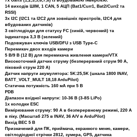
14 виходів ШІМ, 1 CAN, 5 АЦП (Bat1/Curr1, Bat2/Curr2 та
RSSI)
3x I2C (I2C1 та I2C2 для зовнішніх пристроїв, I2C4 для
вбудованих датчиків)
3 світлодіоди для статусу FC (синій, червоний) та
індикатора 3,3 В (зелений)
Подовжувач ключів USB/DFU з USB Type-C
Перемикач двох входів камери
5 В/9 В (12 В) для перемикача живлення камери/VTX
Високоточний датчик струму (безперервний струм 90 А,
піковий струм 220 А)
Датчик напруги акумулятора: 5K:25,5K (шкала 1800 INAV,
BATT_VOLT_MULT 18,18 ArduPilot)
Статична потужність 160 мА при 5 В
PDB
Діапазон вхідної напруги: 10-36 В (3-8S LiPo)
1x колодки ESC
Вимірювання струму: 90 А в безперервному режимі, 220 А
в піку. (Масштаб 275 в INAV, 36 A/V в ArduPilot)
Вихід BEC 5 В
Призначений для ПК, приймача, екранного меню, камери,
світлодіодної стрічки 2812, зумера, GPS, датчика