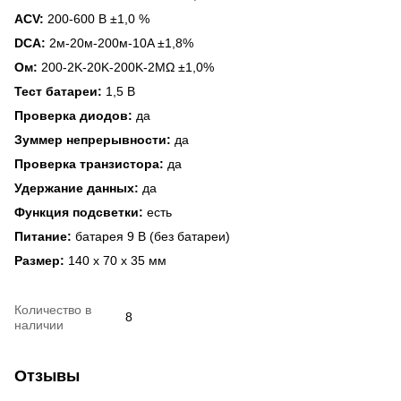
ACV:
200-600 В ±1,0 %
DCA:
2м-20м-200м-10A ±1,8%
Ом:
200-2K-20K-200K-2MΩ ±1,0%
Тест батареи:
1,5 В
Проверка диодов:
да
Зуммер непрерывности:
да
Проверка транзистора:
да
Удержание данных:
да
Функция подсветки:
есть
Питание:
батарея 9 В (без батареи)
Размер:
140 х 70 х 35 мм
Количество в
8
наличии
Отзывы