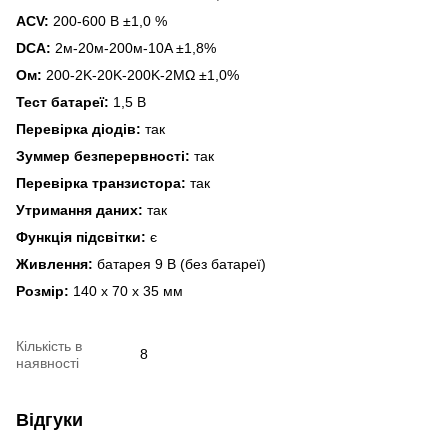
ACV:
200-600 В ±1,0 %
DCA:
2м-20м-200м-10A ±1,8%
Ом:
200-2K-20K-200K-2MΩ ±1,0%
Тест батареї:
1,5 В
Перевірка діодів:
так
Зуммер безперервності:
так
Перевірка транзистора:
так
Утримання даних:
так
Функція підсвітки:
є
Живлення:
батарея 9 В (без батареї)
Розмір:
140 х 70 х 35 мм
Кількість в
8
наявності
Відгуки