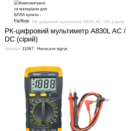
Прилади
РК-цифровий мультиметр A830L AC / DC (сірий)
РК-цифровий мультиметр A830L AC /
DC (сірий)
Артикул:
11067
Написати відгук