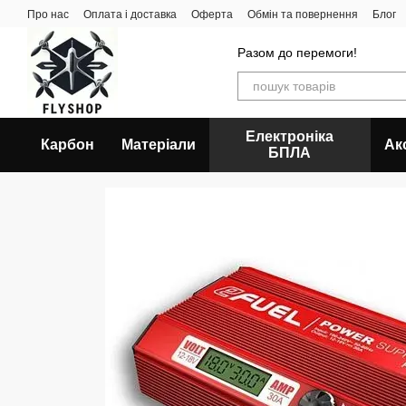
Перейти до основного контенту
Про нас
Оплата і доставка
Оферта
Обмін та повернення
Блог
Разом до перемоги!
Електроніка
Карбон
Матеріали
Ак
БПЛА