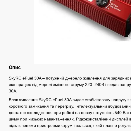
Опис
SkyRC eFuel 30A – потужний джерело живлення для зарядних п
яке працює від мережі змінного струму 220–240В і видає напру
30А.
Блок живлення SkyRC eFuel 30A видає стабілізовану напругу з
короткого замикання та перегріву. Інтелектуальний вбудовани
достатнє охолодження при роботі на повну потужність 540 Ватт,
шуму при низьких навантаженнях. Рідкокристалічний дисплей 
підключеними пристроями струм і вольтаж, який плавно регулю