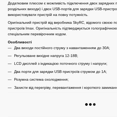
Додатковим плюсом є можливість підключення двох зарядних п
роздільних виходи) і двох USB-портів для зарядки USB-пристр
використовувати пристрій на повну потужність.
Оригінальний пристрій від виробника SkyRC, відомого своєю 
пристроїв Imax. Оригінальність підтверджується голографічно
спеціальним перевірочним кодом.
Особливості
Два виходи постійного струму з навантаженням до 30А;
Регульоване вихідне напруга 12-18В;
LCD дисплей з індикацією поточного струму і напруги;
Два порти для зарядки USB пристроїв струмом до 1A;
Розумна система охолодження;
Захисти від перегріву, перевантаження і короткого замикан