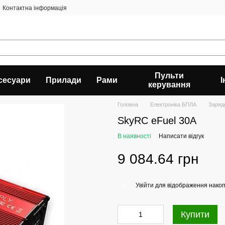
Контактна інформація
Пульти
сесуари
Прилади
Рами
керування
Головна
Електроніка БПЛА
Зарядн
SkyRC eFuel 30A
В наявності
Написати відгук
9 084.64 грн
Увійти
для відображення накоп
%
Купити