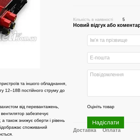
Кількість в наявності
5
Новий відгук або комента
ристроїв та іншого обладнання,
гу 12–18В постійного струму до
Оцініть товар
 захистом від перевантажень,
й вентилятор забезпечує
 а також знижує оберти і рівень
Надіслати
відображає споживаний
Доставка
Оплата
ється.