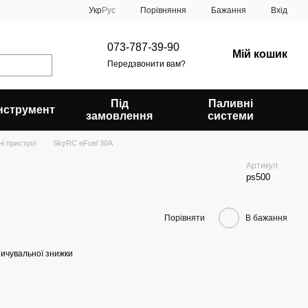
Порівняння
Укр
Рус
Бажання
Вхід
073-787-39-90
Мій кошик
Передзвонити вам?
Під
Паливні
Інструмент
замовлення
системи
і пристрої
SkyRC eFuel 30A
Артикул
ps500
Порівняти
В бажання
ичувальної знижки