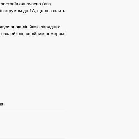
ристроїв одночасно (два
оїв струмом до 1А, що дозволить
популярною лінійкою зарядних
ю наклейкою, серійним номером і
ня.