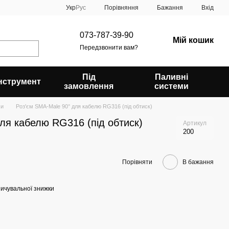
Порівняння
Укр
Рус
Бажання
Вхід
073-787-39-90
Мій кошик
Передзвонити вам?
Під
Паливні
Інструмент
замовлення
системи
ми
Роз'єм SMA-Male 90° для кабелю RG316 (під обтиск)
ля кабелю RG316 (під обтиск)
Артикул
200
Порівняти
В бажання
ичувальної знижки