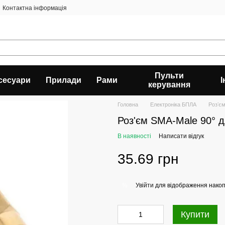
Контактна інформація
Пульти
сесуари
Прилади
Рами
керування
Головна
Електроніка БПЛА
Розʼє
Роз'єм SMA-Male 90° д
В наявності
Написати відгук
35.69 грн
Увійти
для відображення накоп
%
Купити