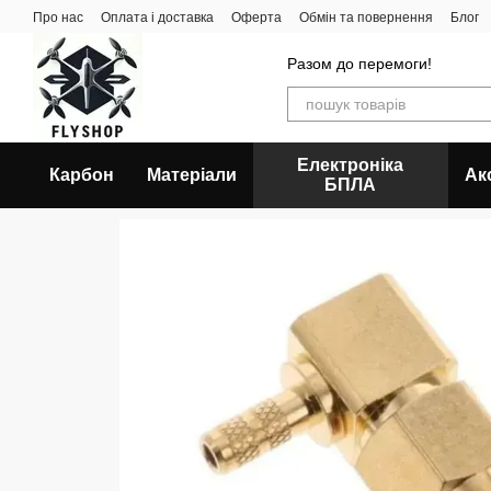
Перейти до основного контенту
Про нас
Оплата і доставка
Оферта
Обмін та повернення
Блог
Разом до перемоги!
Електроніка
Карбон
Матеріали
Ак
БПЛА