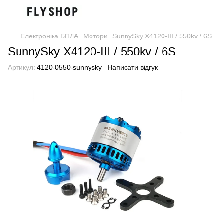
Електроніка БПЛА
Мотори
SunnySky X4120-III / 550kv / 6S
SunnySky X4120-III / 550kv / 6S
Артикул:
4120-0550-sunnysky
Написати відгук