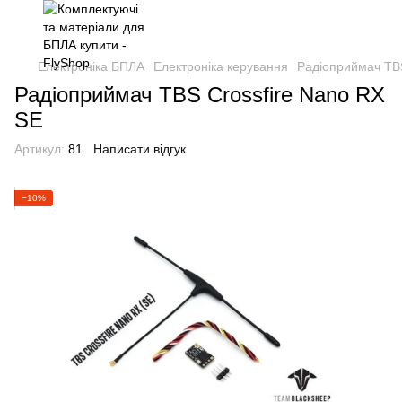
Електроніка БПЛА
Електроніка керування
Радіоприймач TBS
Радіоприймач TBS Crossfire Nano RX
SE
Артикул:
81
Написати відгук
−10%