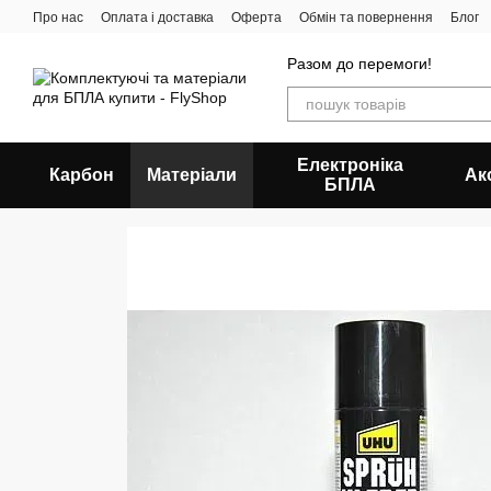
Перейти до основного контенту
Про нас
Оплата і доставка
Оферта
Обмін та повернення
Блог
Разом до перемоги!
Електроніка
Карбон
Матеріали
Ак
БПЛА