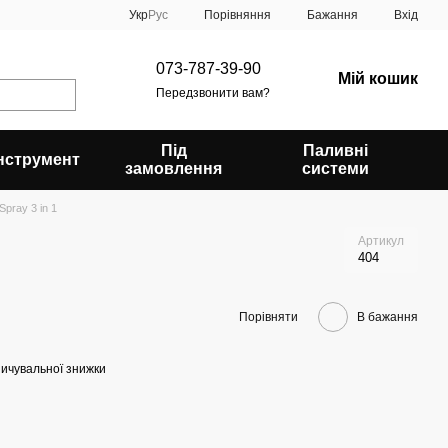
Порівняння
Укр
Рус
Бажання
Вхід
073-787-39-90
Мій кошик
Передзвонити вам?
Під
Паливні
Інструмент
замовлення
системи
pray 3 in 1
Артикул
404
Порівняти
В бажання
ичувальної знижки