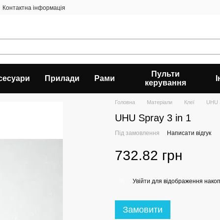
Контактна інформація
Пульти
сесуари
Прилади
Рами
керування
Головна
Матеріали
Клеї
UHU S
UHU Spray 3 in 1
Під замовлення
Написати відгук
732.82 грн
Увійти
для відображення накоп
%
Замовити