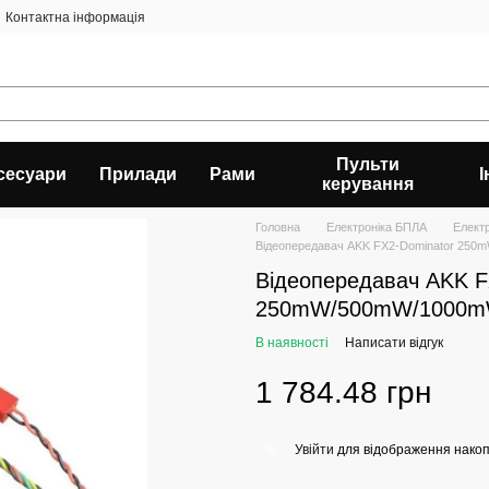
Контактна інформація
Пульти
сесуари
Прилади
Рами
керування
Головна
Електроніка БПЛА
Елект
Відеопередавач AKK FX2-Dominator 25
Відеопередавач AKK F
250mW/500mW/1000
В наявності
Написати відгук
1 784.48 грн
Увійти
для відображення накоп
%