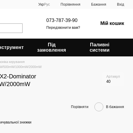
Порівняння
Укр
Рус
Бажання
Вхід
073-787-39-90
Мій кошик
Передзвонити вам?
Під
Паливні
Інструмент
замовлення
системи
роніка керування
0mW/500mW/1000mW/2000mW
X2-Dominator
Артикул
40
mW/2000mW
Порівняти
В бажання
ичувальної знижки