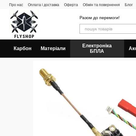
Перейти до основного контенту
Про нас
Оплата і доставка
Оферта
Обмін та повернення
Блог
Разом до перемоги!
Електроніка
Карбон
Матеріали
Ак
БПЛА