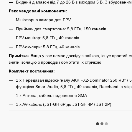
Вхідний діапазон від 7 до 26 В з виходом 5 В. З вбудовани
Рекомендовані компоненти:
Мініатюрна камера для FPV
Приймач для смартфона: 5,8 ГГц, 150 каналів
FPV-монітор: 5,8 ГГц, 40 каналів
FPV-окуляри: 5,8 ГГц, 40 каналів
Примітка:
Якщо у вас немає досвіду з пайкою, існує простий 
зняти ізоляцію з проводів і обмотати їх стрічкою.
Комплект постачання:
1 x Передавач відеосигналу AKK FX2-Dominator 250 мВт / 50
функцією Smart Audio, 5,8 ГГц, 40 каналів, Raceband, з мі
1 x Антена, кабель подовження SMA
1 x AV-кабель (JST-GH 6P до JST-SH 4P / JST 2P)