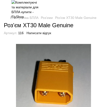
Електроніка БПЛА
Розʼєми
Роз'єм XT30 Male Genuine
Роз'єм XT30 Male Genuine
Артикул:
116
Написати відгук