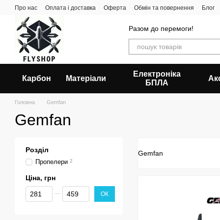
Перейти до основного контенту
Про нас
Оплата і доставка
Оферта
Обмін та повернення
Блог
Разом до перемоги!
Електроніка
Карбон
Матеріали
Ак
БПЛА
Головна
Gemfan
Gemfan
Розділ
Gemfan
Пропелери
2
Ціна, грн
Від Ціна, грн
До Ціна, грн
ОК