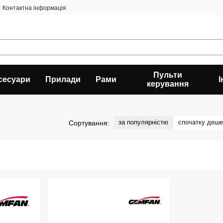
Контактна інформація
Пульти
сесуари
Прилади
Рами
керування
за популярністю
спочатку деш
Сортування: