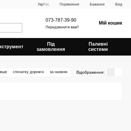
Порівняння
Укр
Рус
Бажання
Вхід
073-787-39-90
Мій кошик
Передзвонити вам?
Під
Паливні
Інструмент
замовлення
системи
евше
спочатку дорожчі
за назвою
Відображення: