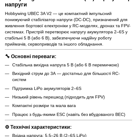
напруги
Hobbywing UBEC 3A V2 — це компактний імпульсний
понижуючий стабілізатор напруги (DC-DC), призначений для
живлення бортової електроніки у RC-моделях, дронах та FPV-
системах. Пристрій перетворює напругу акумулятора 2–6S у
стабільні 5 В (або 6 В), забезпечуючи надійну роботу
приймачів, сервоприводів та іншого обладнання.
🔧 Основні переваги:
Стабільна вихідна напруга 5 В (або 6 В перемичкою)
Вихідний струм до 3А — достатньо для більшості RC-
систем
Підтримка LiPo акумуляторів 2–6S
Низький рівень перешкод (підходить для FPV)
Компактні розміри та мала вага
Працює з будь-якими ESC (навіть без вбудованого BEC)
⚙️ Технічні характеристики:
Вхідна напруга: 5.5–26 В (2–6S LiPo)