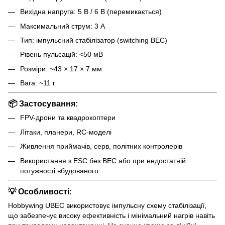
Вихідна напруга: 5 В / 6 В (перемикається)
Максимальний струм: 3 А
Тип: імпульсний стабілізатор (switching BEC)
Рівень пульсацій: <50 мВ
Розміри: ~43 × 17 × 7 мм
Вага: ~11 г
📦 Застосування:
FPV-дрони та квадрокоптери
Літаки, планери, RC-моделі
Живлення приймачів, серв, політних контролерів
Використання з ESC без BEC або при недостатній
потужності вбудованого
💡 Особливості:
Hobbywing UBEC використовує імпульсну схему стабілізації,
що забезпечує високу ефективність і мінімальний нагрів навіть