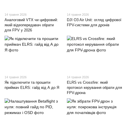
14 травня 2026
14 травня 2026
Аналоговий VTX чи цифровий:
DJI O3 Air Unit: огляд цифрової
який відеопередавач обрати
FPV-системи для дронів
для FPV у 2026
14 травня 2026
14 травня 2026
Як підключити та прошити
ELRS vs Crossfire: який
приймач ELRS: гайд від А до Я
протокол керування обрати для
FPV-дрона