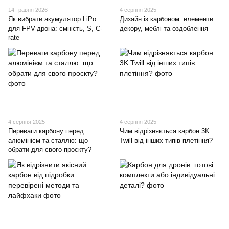
14 травня 2026
4 серпня 2025
Як вибрати акумулятор LiPo
Дизайн із карбоном: елементи
для FPV-дрона: ємність, S, C-
декору, меблі та оздоблення
rate
4 серпня 2025
4 серпня 2025
Переваги карбону перед
Чим відрізняється карбон 3K
алюмінієм та сталлю: що
Twill від інших типів плетіння?
обрати для свого проєкту?