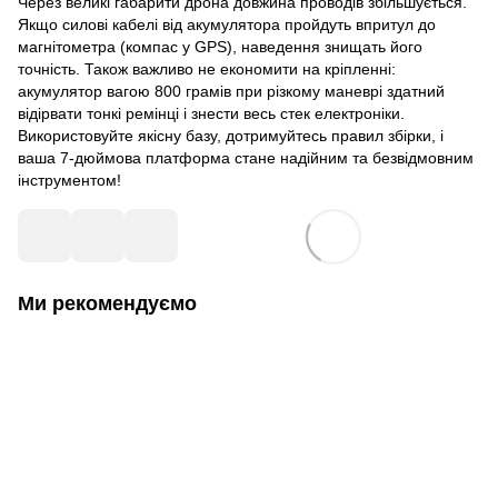
Через великі габарити дрона довжина проводів збільшується.
Якщо силові кабелі від акумулятора пройдуть впритул до
магнітометра (компас у GPS), наведення знищать його
точність. Також важливо не економити на кріпленні:
акумулятор вагою 800 грамів при різкому маневрі здатний
відірвати тонкі ремінці і знести весь стек електроніки.
Використовуйте якісну базу, дотримуйтесь правил збірки, і
ваша 7-дюймова платформа стане надійним та безвідмовним
інструментом!
Ми рекомендуємо