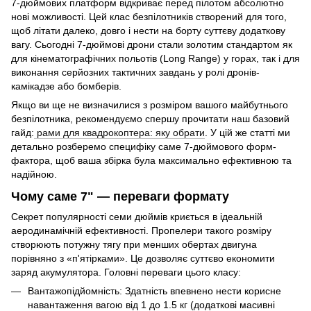
7-дюймових платформ відкриває перед пілотом абсолютно
нові можливості. Цей клас безпілотників створений для того,
щоб літати далеко, довго і нести на борту суттєву додаткову
вагу. Сьогодні 7-дюймові дрони стали золотим стандартом як
для кінематографічних польотів (Long Range) у горах, так і для
виконання серйозних тактичних завдань у ролі дронів-
камікадзе або бомберів.
Якщо ви ще не визначилися з розміром вашого майбутнього
безпілотника, рекомендуємо спершу прочитати наш базовий
гайд:
рами для квадрокоптера: яку обрати
. У цій же статті ми
детально розберемо специфіку саме 7-дюймового форм-
фактора, щоб ваша збірка була максимально ефективною та
надійною.
Чому саме 7" — переваги формату
Секрет популярності семи дюймів криється в ідеальній
аеродинамічній ефективності. Пропелери такого розміру
створюють потужну тягу при менших обертах двигуна
порівняно з «п'ятірками». Це дозволяє суттєво економити
заряд акумулятора. Головні переваги цього класу:
Вантажопідйомність: Здатність впевнено нести корисне
навантаження вагою від 1 до 1.5 кг (додаткові масивні