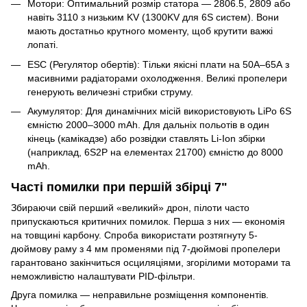
Мотори: Оптимальний розмір статора — 2806.5, 2809 або
навіть 3110 з низьким KV (1300KV для 6S систем). Вони
мають достатньо крутного моменту, щоб крутити важкі
лопаті.
ESC (Регулятор обертів): Тільки якісні плати на 50А–65А з
масивними радіаторами охолодження. Великі пропелери
генерують величезні стрибки струму.
Акумулятор: Для динамічних місій використовують LiPo 6S
ємністю 2000–3000 mAh. Для дальніх польотів в один
кінець (камікадзе) або розвідки ставлять Li-Ion збірки
(наприклад, 6S2P на елементах 21700) ємністю до 8000
mAh.
Часті помилки при першій збірці 7"
Збираючи свій перший «великий» дрон, пілоти часто
припускаються критичних помилок. Перша з них — економія
на товщині карбону. Спроба використати розтягнуту 5-
дюймову раму з 4 мм променями під 7-дюймові пропелери
гарантовано закінчиться осциляціями, згорілими моторами та
неможливістю налаштувати PID-фільтри.
Друга помилка — неправильне розміщення компонентів.