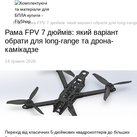
Блог
Рама FPV 7 дюймів: який варіант обрати для long-rang
Рама FPV 7 дюймів: який варіант
обрати для long-range та дрона-
камікадзе
14 травня 2026
Перехід від класичних 5-дюймових квадрокоптерів до більших