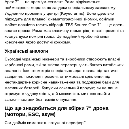
Apex 7" — це преміум-сегмент. Рама відрізняється
неймовірною жорсткістю завдяки спеціальному замковому
з'єднанню променів у центрі (Keyed arms). Вона ідеально
підходить для плавної кінематографічної зйомки, оскільки
майже повністю гасить вібрації. TBS Source One 7" — це open-
source проєкт. Рама має класичну геометрію, товсті промені та
коштує дуже помірні гроші. Це надійний «робочий кінь»,
креслення якого доступні кожному.
Українські аналоги
Сьогодні українські інженери та виробники створюють власні
карбонові рами, які за якістю перевершують багато китайських
аналогів. Їхня геометрія спеціально адаптована під тактичні
завдання: посилені промені, оптимізовані кріплення під
нестандартне корисне навантаження та подовжені бази для
масивних батарей. Купуючи локальний продукт, ви не лише
отримуєте чудову якість, а й можливість миттєво знайти
запасні частини без тижнів очікування.
Що ще знадобиться для збірки 7" дрона
(мотори, ESC, акум)
Сім дюймів вимагають потужної периферії: