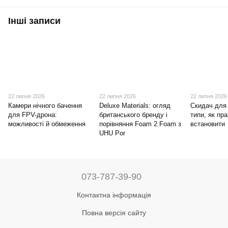
Інші записи
22 липня 2026
22 липня 2026
22 липня 2026
Камери нічного бачення
Deluxe Materials: огляд
Скидач для
для FPV-дрона:
британського бренду і
типи, як пра
можливості й обмеження
порівняння Foam 2 Foam з
встановити
UHU Por
073-787-39-90
Контактна інформація
Повна версія сайту