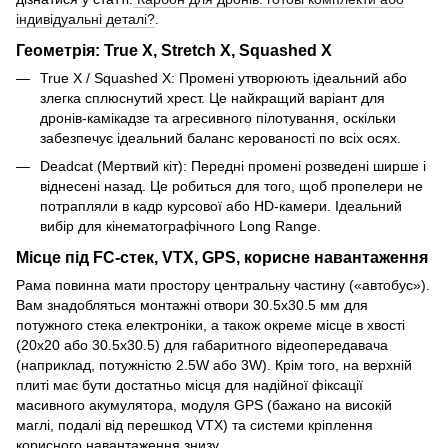
індивідуальні деталі?
.
Геометрія: True X, Stretch X, Squashed X
True X / Squashed X: Промені утворюють ідеальний або
злегка сплюснутий хрест. Це найкращий варіант для
дронів-камікадзе та агресивного пілотування, оскільки
забезпечує ідеальний баланс керованості по всіх осях.
Deadcat (Мертвий кіт): Передні промені розведені ширше і
віднесені назад. Це робиться для того, щоб пропелери не
потрапляли в кадр курсової або HD-камери. Ідеальний
вибір для кінематографічного Long Range.
Місце під FC-стек, VTX, GPS, корисне навантаження
Рама повинна мати простору центральну частину («автобус»).
Вам знадобляться монтажні отвори 30.5х30.5 мм для
потужного стека електроніки, а також окреме місце в хвості
(20х20 або 30.5х30.5) для габаритного відеопередавача
(наприклад, потужністю 2.5W або 3W). Крім того, на верхній
плиті має бути достатньо місця для надійної фіксації
масивного акумулятора, модуля GPS (бажано на високій
маглі, подалі від перешкод VTX) та системи кріплення
корисного навантаження знизу.