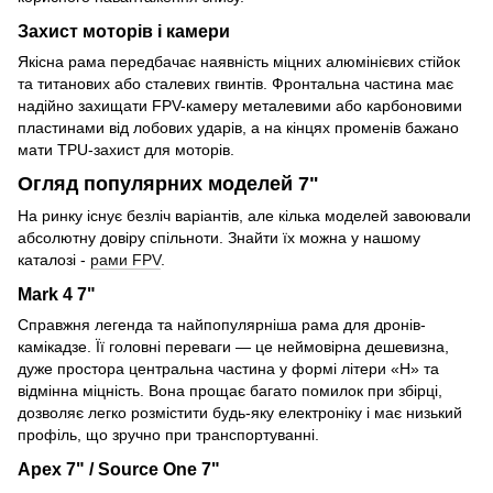
Захист моторів і камери
Якісна рама передбачає наявність міцних алюмінієвих стійок
та титанових або сталевих гвинтів. Фронтальна частина має
надійно захищати FPV-камеру металевими або карбоновими
пластинами від лобових ударів, а на кінцях променів бажано
мати TPU-захист для моторів.
Огляд популярних моделей 7"
На ринку існує безліч варіантів, але кілька моделей завоювали
абсолютну довіру спільноти. Знайти їх можна у нашому
каталозі -
рами FPV
.
Mark 4 7"
Справжня легенда та найпопулярніша рама для дронів-
камікадзе. Її головні переваги — це неймовірна дешевизна,
дуже простора центральна частина у формі літери «H» та
відмінна міцність. Вона прощає багато помилок при збірці,
дозволяє легко розмістити будь-яку електроніку і має низький
профіль, що зручно при транспортуванні.
Apex 7" / Source One 7"