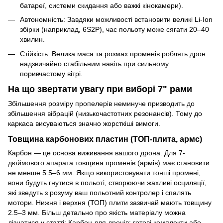
батареї, системи скидання або важкі кінокамери).
Автономність: Завдяки можливості встановити великі Li-Ion
збірки (наприклад, 6S2P), час польоту може сягати 20–40
хвилин.
Стійкість: Велика маса та розмах променів роблять дрон
надзвичайно стабільним навіть при сильному
поривчастому вітрі.
На що звертати увагу при виборі 7" рами
Збільшення розміру пропелерів неминуче призводить до
збільшення вібрацій (низькочастотних резонансів). Тому до
каркаса висуваються значно жорсткіші вимоги.
Товщина карбонових пластин (ТОП-плита, армс)
Карбон — це основа виживання вашого дрона. Для 7-
дюймового апарата товщина променів (армів) має становити
не менше 5.5–6 мм. Якщо використовувати тонші промені,
вони будуть гнутися в польоті, створюючи жахливі осциляції,
які зведуть з розуму ваш польотний контролер і спалять
мотори. Нижня і верхня (ТОП) плити зазвичай мають товщину
2.5–3 мм. Більш детально про якість матеріалу можна
дізнатися у статті:
Карбон для дронів: готові комплекти або