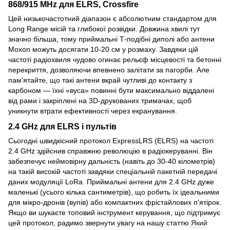
868/915 MHz для ELRS, Crossfire
Цей низькочастотний діапазон є абсолютним стандартом для
Long Range місій та глибокої розвідки. Довжина хвилі тут
значно більша, тому приймальні Т-подібні диполі або антени
Moxon можуть досягати 10-20 см у розмаху. Завдяки цій
частоті радіохвиля чудово огинає рельєф місцевості та бетонні
перекриття, дозволяючи впевнено залітати за пагорби. Але
пам'ятайте, що такі антени вкрай чутливі до контакту з
карбоном — їхні «вуса» повинні бути максимально віддалені
від рами і закріплені на 3D-друкованих тримачах, щоб
уникнути втрати ефективності через екранування.
2.4 GHz для ELRS і пультів
Сьогодні швидкісний протокол ExpressLRS (ELRS) на частоті
2.4 GHz здійснив справжню революцію в радіокеруванні. Він
забезпечує неймовірну дальність (навіть до 30-40 кілометрів)
на такій високій частоті завдяки спеціальній пакетній передачі
даних модуляції LoRa. Приймальні антени для 2.4 GHz дуже
маленькі (усього кілька сантиметрів), що робить їх ідеальними
для мікро-дронів (вупів) або компактних фрістайлових п'ятірок.
Якщо ви шукаєте топовий інструмент керування, що підтримує
цей протокол, радимо звернути увагу на нашу статтю
Який