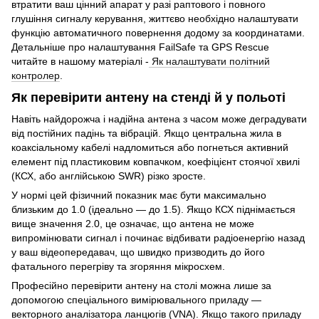
втратити ваш цінний апарат у разі раптового і повного
глушіння сигналу керування, життєво необхідно налаштувати
функцію автоматичного повернення додому за координатами.
Детальніше про налаштування FailSafe та GPS Rescue
читайте в нашому матеріалі -
Як налаштувати політний
контролер
.
Як перевірити антену на стенді й у польоті
Навіть найдорожча і надійна антена з часом може деградувати
від постійних падінь та вібрацій. Якщо центральна жила в
коаксіальному кабелі надломиться або погнеться активний
елемент під пластиковим ковпачком, коефіцієнт стоячої хвилі
(КСХ, або англійською SWR) різко зросте.
У нормі цей фізичний показник має бути максимально
близьким до 1.0 (ідеально — до 1.5). Якщо КСХ піднімається
вище значення 2.0, це означає, що антена не може
випромінювати сигнал і починає відбивати радіоенергію назад
у ваш відеопередавач, що швидко призводить до його
фатального перегріву та згоряння мікросхем.
Професійно перевірити антену на столі можна лише за
допомогою спеціального вимірювального приладу —
векторного аналізатора ланцюгів (VNA). Якщо такого приладу