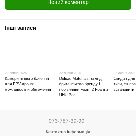
Новий коментар
Інші записи
22 липня 2026
22 липня 2026
22 липня 2026
Камери нічного бачення
Deluxe Materials: огляд
Скидач для
для FPV-дрона:
британського бренду і
типи, як пра
можливості й обмеження
порівняння Foam 2 Foam з
встановити
UHU Por
073-787-39-90
Контактна інформація