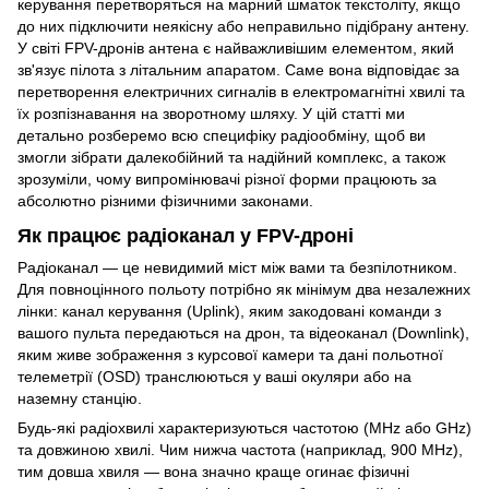
керування перетворяться на марний шматок текстоліту, якщо
до них підключити неякісну або неправильно підібрану антену.
У світі FPV-дронів антена є найважливішим елементом, який
зв'язує пілота з літальним апаратом. Саме вона відповідає за
перетворення електричних сигналів в електромагнітні хвилі та
їх розпізнавання на зворотному шляху. У цій статті ми
детально розберемо всю специфіку радіообміну, щоб ви
змогли зібрати далекобійний та надійний комплекс, а також
зрозуміли, чому випромінювачі різної форми працюють за
абсолютно різними фізичними законами.
Як працює радіоканал у FPV-дроні
Радіоканал — це невидимий міст між вами та безпілотником.
Для повноцінного польоту потрібно як мінімум два незалежних
лінки: канал керування (Uplink), яким закодовані команди з
вашого пульта передаються на дрон, та відеоканал (Downlink),
яким живе зображення з курсової камери та дані польотної
телеметрії (OSD) транслюються у ваші окуляри або на
наземну станцію.
Будь-які радіохвилі характеризуються частотою (MHz або GHz)
та довжиною хвилі. Чим нижча частота (наприклад, 900 MHz),
тим довша хвиля — вона значно краще огинає фізичні