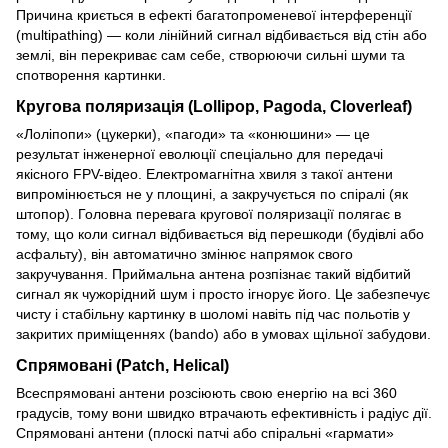
Причина криється в ефекті багатопроменевої інтерференції
(multipathing) — коли лінійний сигнал відбивається від стін або
землі, він перекриває сам себе, створюючи сильні шуми та
спотворення картинки.
Кругова поляризація (Lollipop, Pagoda, Cloverleaf)
«Лоліпопи» (цукерки), «пагоди» та «конюшини» — це
результат інженерної еволюції спеціально для передачі
якісного FPV-відео. Електромагнітна хвиля з такої антени
випромінюється не у площині, а закручується по спіралі (як
штопор). Головна перевага кругової поляризації полягає в
тому, що коли сигнал відбивається від перешкоди (будівлі або
асфальту), він автоматично змінює напрямок свого
закручування. Приймальна антена розпізнає такий відбитий
сигнал як чужорідний шум і просто ігнорує його. Це забезпечує
чисту і стабільну картинку в шоломі навіть під час польотів у
закритих приміщеннях (bando) або в умовах щільної забудови.
Спрямовані (Patch, Helical)
Всеспрямовані антени розсіюють свою енергію на всі 360
градусів, тому вони швидко втрачають ефективність і радіус дії.
Спрямовані антени (плоскі патчі або спіральні «гармати»