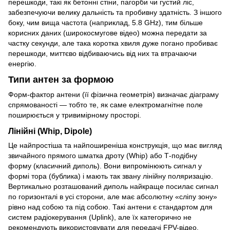
перешкоди, такі як бетонні стіни, пагорби чи густий ліс,
забезпечуючи велику дальність та пробивну здатність. З іншого
боку, чим вища частота (наприклад, 5.8 GHz), тим більше
корисних даних (широкосмугове відео) можна передати за
частку секунди, але така коротка хвиля дуже погано пробиває
перешкоди, миттєво відбиваючись від них та втрачаючи
енергію.
Типи антен за формою
Форм-фактор антени (її фізична геометрія) визначає діаграму
спрямованості — тобто те, як саме електромагнітне поле
поширюється у тривимірному просторі.
Лінійні (Whip, Dipole)
Це найпростіша та найпоширеніша конструкція, що має вигляд
звичайного прямого шматка дроту (Whip) або Т-подібну
форму (класичний диполь). Вони випромінюють сигнал у
формі тора (бублика) і мають так звану лінійну поляризацію.
Вертикально розташований диполь найкраще посилає сигнал
по горизонталі в усі сторони, але має абсолютну «сліпу зону»
рівно над собою та під собою. Такі антени є стандартом для
систем радіокерування (Uplink), але їх категорично не
рекомендують використовувати для передачі FPV-відео.