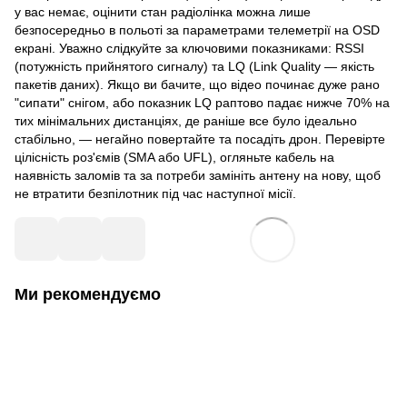
у вас немає, оцінити стан радіолінка можна лише
безпосередньо в польоті за параметрами телеметрії на OSD
екрані. Уважно слідкуйте за ключовими показниками: RSSI
(потужність прийнятого сигналу) та LQ (Link Quality — якість
пакетів даних). Якщо ви бачите, що відео починає дуже рано
"сипати" снігом, або показник LQ раптово падає нижче 70% на
тих мінімальних дистанціях, де раніше все було ідеально
стабільно, — негайно повертайте та посадіть дрон. Перевірте
цілісність роз'ємів (SMA або UFL), огляньте кабель на
наявність заломів та за потреби замініть антену на нову, щоб
не втратити безпілотник під час наступної місії.
Ми рекомендуємо