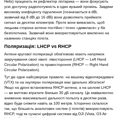
Helix) працюють як рефлектор ліхтарика — вони фокусують
усю доступну радіопотужність в один вузький промінь. Завдяки
високому коефіцієнту підсилення (позначається в dBi,
зазвичай від 8 dBi до 16 dBi) вони дозволяють приймати
сигнал за десятки кілометрів. Проте вони вимагають, щоб
лицьова сторона антени постійно і точно «дивилася» у бік
безпілотника. Зазвичай вони використовуються виключно на
наземних станціях пілота.
Поляризація: LHCP vs RHCP
Антени кругової поляризації обов'язково мають напрямок
закручування своєї хвилі: лівостороння (LHCP — Left Hand
Circular Polarization) та правостороння (RHCP — Right Hand
Circular Polarization).
Тут діє одне найсуворіше правило: на вашому відеопередавачі
(VTX) та на окулярах поляризація має ідеально збігатися!
Якщо на дроні встановлена RHCP-антена, а на шоломі LHCP
— ви миттєво втратите близько 30 дБ сигналу. Це еквівалентно
зниженню максимальної дальності польоту в десятки разів,
відео буде сніжити навіть за 100 метрів. Історично склалося
так, що більшість аналогових систем (і пілотів) використовують
RHCP, тоді як сучасні цифрові системи від DJI (Vista, O3 Air