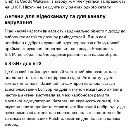
Unit) та Caddx Walksnail з заводу комплектуються та працюють
на LHCP. Ніколи не змішуйте їх у рамках одного сетапу.
Антени для відеоканалу та для каналу
керування
Різні несучі частоти вимагають кардинально різного підходу до
вибору геометрії та розміру радіодеталей. Якщо вам
необхідно підібрати сучасний відеопередавач або чутливий
приймач керування, перегляньте наш розділ
Електроніка
БПЛА
, де зібрані найпередовіші рішення для ваших збірок.
5.8 GHz для VTX
Це базовий і найпопулярніший частотний діапазон як для
аналогового, так і для цифрового відео. Антени тут дуже
компактні та легкі. Зазвичай на сам дрон встановлюється
всеспрямований Lollipop на довгій гнучкій ніжці (щоб активна
частина антени виступала за межі карбонової рами та
масивної акумуляторної батареї, які екранують сигнал). На
окуляри пілота прийнято ставити комбінований набір: одну-дві
всеспрямовані антени для впевнених польотів навколо себе
та кілька спрямованих Patch-елементів для польотів далеко
вперед.