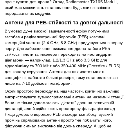
пульт купити для дрона? Огляд Radiomaster TX16S Mark II
,
який має можливість встановлення будь-яких зовнішніх
передавальних модулів.
Антени для РЕБ-стійкості та довгої дальності
В умовах дуже високої зашумленості ефіру потужними
засобами радіоелектронної боротьби (РЕБ) класичні
комерційні частоти (2.4 GHz, 5.8 GHz) придушуються в першу
чергу. Для забезпечення виживання дрона та його РЕБ-
стійкості пілоти та інженери переходять на нестандартні
діапазони — наприклад, 1.2/1.3 GHz або 3.3 GHz для
відеолінкінку та 700 MHz або 350-400 MHz (Crossfire / ELRS)
для каналу керування. Антени для цих частот мають
специфічні, набагато більші розміри, тому встановлюються
лише на 7-10 дюймові платформи.
Окрім простого переходу на інші частоти, критично важливо
використовувати вузькоспрямовані антени на наземній станції.
Вони не тільки допомагають "дістати" дрон на величезній
дистанції, але й здійснюють просторову фільтрацію завад.
Якщо джерело ворожого РЕБ знаходиться збоку, вузький
промінь спрямованої антени просто "не побачить" його,
фіксуючи сигнал виключно від дрона спереду. А щоб не