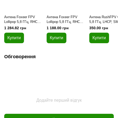
Антена Foxeer FPV
Антена Foxeer FPV
Антена RushFPV 
Lollipop 5,8 ГГц, RHCP,
Lollipop 5,8 ГГц, RHCP,
5,8 ГГц, LHCP, S
SMA, пряма, 150 мм
SMA, кутова, 150 мм
пряма, 160 мм
1 284.82 грн
1 188.00 грн
350.00 грн
(зеленувато-синя) - 2
(чорна) - 2 штуки
(червона)
штуки
Купити
Купити
Купити
Обговорення
Додайте перший відгук