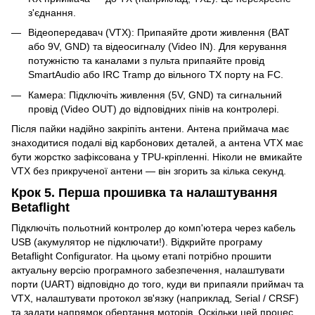
з'єднання.
Відеопередавач (VTX): Припаяйте дроти живлення (BAT
або 9V, GND) та відеосигналу (Video IN). Для керування
потужністю та каналами з пульта припаяйте провід
SmartAudio або IRC Tramp до вільного TX порту на FC.
Камера: Підключіть живлення (5V, GND) та сигнальний
провід (Video OUT) до відповідних пінів на контролері.
Після пайки надійно закріпіть антени. Антена приймача має
знаходитися подалі від карбонових деталей, а антена VTX має
бути жорстко зафіксована у TPU-кріпленні. Ніколи не вмикайте
VTX без прикрученої антени — він згорить за кілька секунд.
Крок 5. Перша прошивка та налаштування
Betaflight
Підключіть польотний контролер до комп'ютера через кабель
USB (акумулятор не підключати!). Відкрийте програму
Betaflight Configurator. На цьому етапі потрібно прошити
актуальну версію програмного забезпечення, налаштувати
порти (UART) відповідно до того, куди ви припаяли приймач та
VTX, налаштувати протокол зв'язку (наприклад, Serial / CRSF)
та задати напрямок обертання моторів. Оскільки цей процес