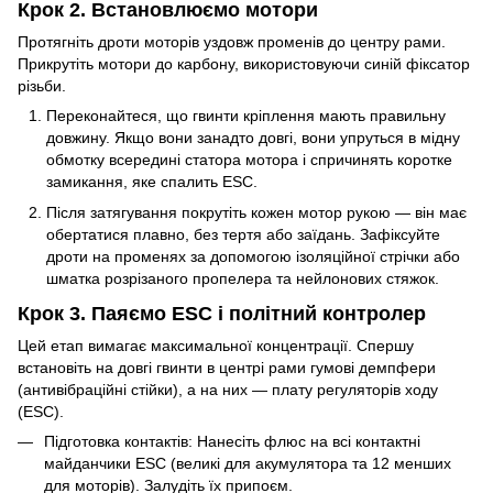
Крок 2. Встановлюємо мотори
Протягніть дроти моторів уздовж променів до центру рами.
Прикрутіть мотори до карбону, використовуючи синій фіксатор
різьби.
Переконайтеся, що гвинти кріплення мають правильну
довжину. Якщо вони занадто довгі, вони упруться в мідну
обмотку всередині статора мотора і спричинять коротке
замикання, яке спалить ESC.
Після затягування покрутіть кожен мотор рукою — він має
обертатися плавно, без тертя або заїдань. Зафіксуйте
дроти на променях за допомогою ізоляційної стрічки або
шматка розрізаного пропелера та нейлонових стяжок.
Крок 3. Паяємо ESC і політний контролер
Цей етап вимагає максимальної концентрації. Спершу
встановіть на довгі гвинти в центрі рами гумові демпфери
(антивібраційні стійки), а на них — плату регуляторів ходу
(ESC).
Підготовка контактів: Нанесіть флюс на всі контактні
майданчики ESC (великі для акумулятора та 12 менших
для моторів). Залудіть їх припоєм.