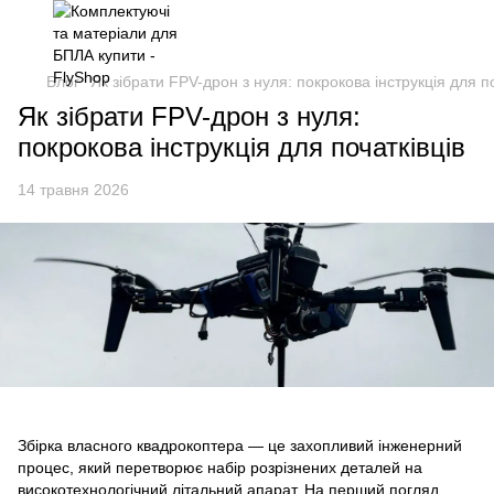
Блог
Як зібрати FPV-дрон з нуля: покрокова інструкція для по
Як зібрати FPV-дрон з нуля:
покрокова інструкція для початківців
14 травня 2026
Збірка власного квадрокоптера — це захопливий інженерний
процес, який перетворює набір розрізнених деталей на
високотехнологічний літальний апарат. На перший погляд,