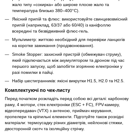
жало типу «сокирка» або широке плоске жало та
температура близько 380–400°C).
Якісний припій та флюс: використовуйте свинцевовмісний
припій (наприклад, 63/37 або 60/40) із каніфоллю
всередині та безвідмивний флюс-гель.
Мультиметр: життєво необхідний для перевірки ланцюгів
на коротке замикання (продзвонювання).
Smoke Stopper: захисний пристрій (обмежувач струму),
який підключається між акумулятором та дроном під час
першого запуску, щоб запобігти згорянню електроніки у
разі помилки в пайці.
Набір шестигранників: якісні викрутки H1.5, H2.0 та H2.5.
Комплектуючі по чек-листу
Перед початком розкладіть перед собою всі деталі: карбонову
раму, 4 мотори, стек електроніки (ESC + FC), FPV-камеру,
відеопередавач (VTX) з антеною, приймач керування,
пропелери та кріпильні елементи. Підготуйте також розхідні
матеріали: термоусадку різних діаметрів, нейлонові стяжки,
двосторонній скотч та ізоляційну стрічку.