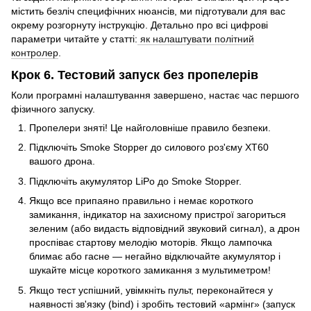
містить безліч специфічних нюансів, ми підготували для вас
окрему розгорнуту інструкцію. Детально про всі цифрові
параметри читайте у статті:
як налаштувати політний
контролер
.
Крок 6. Тестовий запуск без пропелерів
Коли програмні налаштування завершено, настає час першого
фізичного запуску.
Пропелери зняті! Це найголовніше правило безпеки.
Підключіть Smoke Stopper до силового роз'єму XT60
вашого дрона.
Підключіть акумулятор LiPo до Smoke Stopper.
Якщо все припаяно правильно і немає короткого
замикання, індикатор на захисному пристрої загориться
зеленим (або видасть відповідний звуковий сигнал), а дрон
проспіває стартову мелодію моторів. Якщо лампочка
блимає або гасне — негайно відключайте акумулятор і
шукайте місце короткого замикання з мультиметром!
Якщо тест успішний, увімкніть пульт, переконайтеся у
наявності зв'язку (bind) і зробіть тестовий «армінг» (запуск