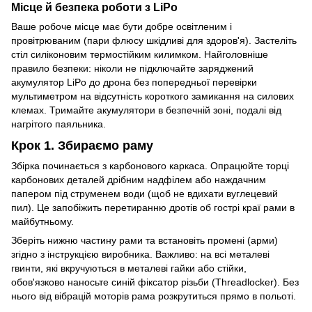
Місце й безпека роботи з LiPo
Ваше робоче місце має бути добре освітленим і
провітрюваним (пари флюсу шкідливі для здоров'я). Застеліть
стіл силіконовим термостійким килимком. Найголовніше
правило безпеки: ніколи не підключайте заряджений
акумулятор LiPo до дрона без попередньої перевірки
мультиметром на відсутність короткого замикання на силових
клемах. Тримайте акумулятори в безпечній зоні, подалі від
нагрітого паяльника.
Крок 1. Збираємо раму
Збірка починається з карбонового каркаса. Опрацюйте торці
карбонових деталей дрібним надфілем або наждачним
папером під струменем води (щоб не вдихати вуглецевий
пил). Це запобіжить перетиранню дротів об гострі краї рами в
майбутньому.
Зберіть нижню частину рами та встановіть промені (арми)
згідно з інструкцією виробника. Важливо: на всі металеві
гвинти, які вкручуються в металеві гайки або стійки,
обов'язково наносьте синій фіксатор різьби (Threadlocker). Без
нього від вібрацій моторів рама розкрутиться прямо в польоті.