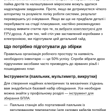
пайка дротів та налаштування мікросхем можуть здатися
надскладним завданням. Проте, якщо ви дотримуєтеся чіткого
алгоритму та розумієте логіку роботи системи, результат
перевершить усі очікування. Якщо ви ще не придбали деталі і
перебуваєте на стадії планування, настійно рекомендуємо
спершу вивчити статтю про те,
як вибрати комплектуючі для
FPV-дрона
. А для тих, чий стіл уже заставлений коробками з
електронікою, ми підготували цей детальний гайд.
Що потрібно підготувати до збірки
Правильна організація робочого простору та наявність
необхідного інвентарю — це 50% успіху. Спроби зібрати дрон
підручними засобами часто призводять до зірваних різьб і
пошкоджених плат.
Інструменти (паяльник, мультиметр, викрутки)
Для створення надійних електричних та механічних з'єднань
вам знадобиться базовий набір обладнання. Усе необхідне
можна знайти у профільному розділі —
інструмент для
збирання БПЛА
:
Паяльна станція або портативний паяльник із
регулюванням температури (для силових кабелів потрібне