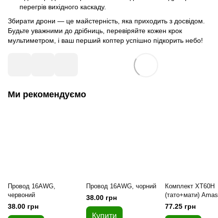
перегрів вихідного каскаду.
Збирати дрони — це майстерність, яка приходить з досвідом.
Будьте уважними до дрібниць, перевіряйте кожен крок
мультиметром, і ваш перший коптер успішно підкорить небо!
Ми рекомендуємо
Провод 16AWG,
Провод 16AWG, чорний
Комплект XT60H
червоний
(тато+мати) Amas
38.00 грн
Genuine
38.00 грн
77.25 грн
Купити