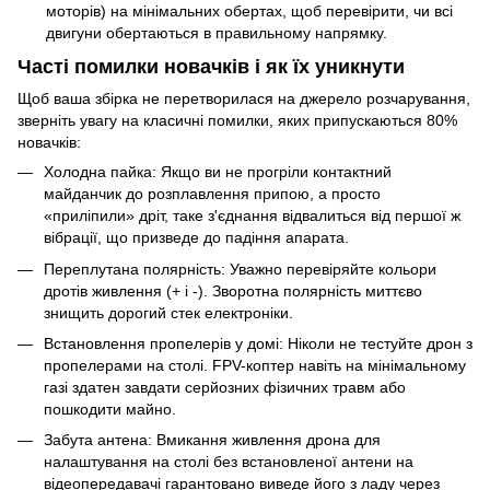
моторів) на мінімальних обертах, щоб перевірити, чи всі
двигуни обертаються в правильному напрямку.
Часті помилки новачків і як їх уникнути
Щоб ваша збірка не перетворилася на джерело розчарування,
зверніть увагу на класичні помилки, яких припускаються 80%
новачків:
Холодна пайка: Якщо ви не прогріли контактний
майданчик до розплавлення припою, а просто
«приліпили» дріт, таке з'єднання відвалиться від першої ж
вібрації, що призведе до падіння апарата.
Переплутана полярність: Уважно перевіряйте кольори
дротів живлення (+ і -). Зворотна полярність миттєво
знищить дорогий стек електроніки.
Встановлення пропелерів у домі: Ніколи не тестуйте дрон з
пропелерами на столі. FPV-коптер навіть на мінімальному
газі здатен завдати серйозних фізичних травм або
пошкодити майно.
Забута антена: Вмикання живлення дрона для
налаштування на столі без встановленої антени на
відеопередавачі гарантовано виведе його з ладу через