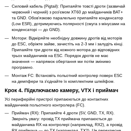
Силовий кабель (Pigtail): Припаяйте товсті дроти (зазвичай
червоний і чорний) з роз'ємом XT60 до майданчиків BAT+
та GND. Обов'язково паралельно припаяйте конденсатор
(Low ESR), дотримуючись полярності (смуга з мінусами на
конденсаторі — до GND).
Мотори: Відміряйте необхідну довжину дротів від моторів
до ESC, обріжте зайве, зачистіть на 2-3 мм і залудіть кінці.
Припаяйте три дроти від кожного мотора до відповідних
трьох майданчиків на ESC. Порядок дротів не має
значення — напрямок обертання ми потім змінимо
програмно.
Монтаж FC: Встановіть польотний контролер поверх ESC
на демпфери та з'єднайте їх комплектним шлейфом.
Крок 4. Підключаємо камеру, VTX і приймач
Усі периферійні пристрої припаюються до контактних
майданчиків польотного контролера (FC).
Приймач (RX): Припаяйте 4 дроти (5V, GND, TX, RX).
Зверніть увагу: провід TX приймача припаюється до
майданчика RX на контролері (наприклад, RX2), а провід
RX приймача — до TX (наприклад, TX2). Це перехресне