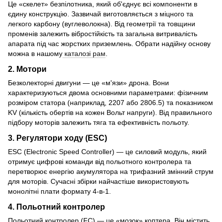
Це «скелет» безпілотника, який об'єднує всі компоненти в
єдину конструкцію. Зазвичай виготовляється з міцного та
легкого карбону (вуглеволокна). Від геометрії та товщини
променів залежить вібростійкість та загальна витривалість
апарата під час жорстких приземлень. Обрати надійну основу
можна в нашому
каталозі рам
.
2. Мотори
Безколекторні двигуни — це «м'язи» дрона. Вони
характеризуються двома основними параметрами: фізичним
розміром статора (наприклад, 2207 або 2806.5) та показником
KV (кількість обертів на кожен Вольт напруги). Від правильного
підбору моторів залежить тяга та ефективність польоту.
3. Регулятори ходу (ESC)
ESC (Electronic Speed Controller) — це силовий модуль, який
отримує цифрові команди від польотного контролера та
перетворює енергію акумулятора на трифазний змінний струм
для моторів. Сучасні збірки найчастіше використовують
монолітні плати формату 4-в-1.
4. Польотний контролер
Польотний контролер (FC) — це «мозок» коптера. Він містить