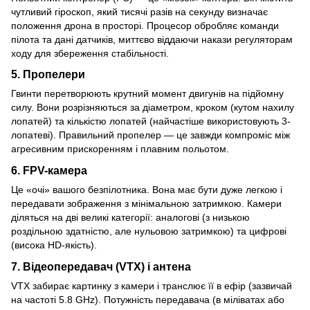
чутливий гіроскоп, який тисячі разів на секунду визначає
положення дрона в просторі. Процесор обробляє команди
пілота та дані датчиків, миттєво віддаючи накази регуляторам
ходу для збереження стабільності.
5. Пропелери
Гвинти перетворюють крутний момент двигунів на підйомну
силу. Вони розрізняються за діаметром, кроком (кутом нахилу
лопатей) та кількістю лопатей (найчастіше використовують 3-
лопатеві). Правильний пропелер — це завжди компроміс між
агресивним прискоренням і плавним польотом.
6. FPV-камера
Це «очі» вашого безпілотника. Вона має бути дуже легкою і
передавати зображення з мінімальною затримкою. Камери
діляться на дві великі категорії: аналогові (з низькою
роздільною здатністю, але нульовою затримкою) та цифрові
(висока HD-якість).
7. Відеопередавач (VTX) і антена
VTX забирає картинку з камери і транслює її в ефір (зазвичай
на частоті 5.8 GHz). Потужність передавача (в міліватах або