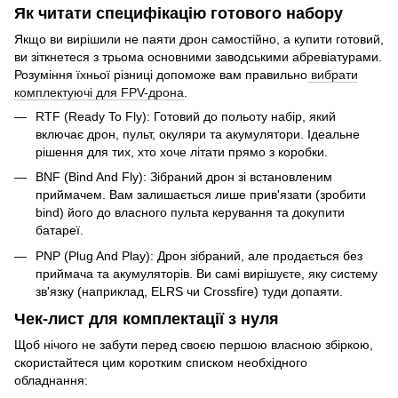
Як читати специфікацію готового набору
Якщо ви вирішили не паяти дрон самостійно, а купити готовий,
ви зіткнетеся з трьома основними заводськими абревіатурами.
Розуміння їхньої різниці допоможе вам правильно
вибрати
комплектуючі для FPV-дрона
.
RTF (Ready To Fly): Готовий до польоту набір, який
включає дрон, пульт, окуляри та акумулятори. Ідеальне
рішення для тих, хто хоче літати прямо з коробки.
BNF (Bind And Fly): Зібраний дрон зі встановленим
приймачем. Вам залишається лише прив'язати (зробити
bind) його до власного пульта керування та докупити
батареї.
PNP (Plug And Play): Дрон зібраний, але продається без
приймача та акумуляторів. Ви самі вирішуєте, яку систему
зв'язку (наприклад, ELRS чи Crossfire) туди допаяти.
Чек-лист для комплектації з нуля
Щоб нічого не забути перед своєю першою власною збіркою,
скористайтеся цим коротким списком необхідного
обладнання: