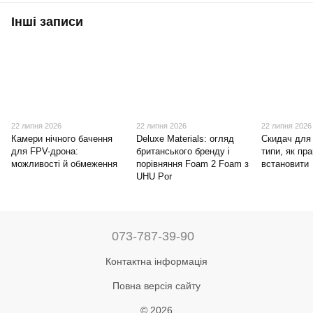
Інші записи
22 липня 2026
22 липня 2026
22 липня 2026
Камери нічного бачення
Deluxe Materials: огляд
Скидач для
для FPV-дрона:
британського бренду і
типи, як пра
можливості й обмеження
порівняння Foam 2 Foam з
встановити
UHU Por
073-787-39-90
Контактна інформація
Повна версія сайту
© 2026