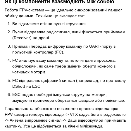
Як ці компоненти взаємодіють між собою
Робота FPV-системи — це ідеально синхронізований ланцюг
обміну даними. Технічно це виглядає так:
Ви відхиляєте стік на пульті керування.
Пульт відправляє радіосигнал, який фіксується приймачем
(Receiver) на дроні.
Приймач передає цифрову команду по UART-порту в
польотний контролер (FC).
FC аналізує вашу команду та поточні дані з гіроскопа,
обчислюючи, як саме треба змінити оберти кожного з
чотирьох моторів.
FC відправляє цифровий сигнал (наприклад, по протоколу
DShot) на ESC.
ESC подає необхідні імпульси струму на мотори,
змушуючи пропелери обертатися швидше або повільніше.
Паралельно та абсолютно незалежно працює відеоланцюг:
FPV-камера генерує відеокадр -> VTX кодує його в радіохвилю
-> Антена випромінює сигнал -> Ваші відеоокуляри приймають
картинку. Усе це відбувається за лічені мілісекунди.