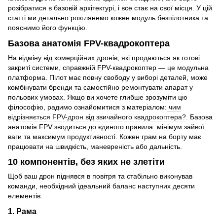
розібратися в базовій архітектурі, і все стає на свої місця. У цій
статті ми детально розглянемо кожен модуль безпілотника та
пояснимо його функцію.
Базова анатомія FPV-квадрокоптера
На відміну від комерційних дронів, які продаються як готові
закриті системи, справжній FPV-квадрокоптер — це модульна
платформа. Пілот має повну свободу у виборі деталей, може
комбінувати бренди та самостійно ремонтувати апарат у
польових умовах. Якщо ви хочете глибше зрозуміти цю
філософію, радимо ознайомитися з матеріалом:
чим
відрізняється FPV-дрон від звичайного квадрокоптера?
. Базова
анатомія FPV зводиться до єдиного правила: мінімум зайвої
ваги та максимум продуктивності. Кожен грам на борту має
працювати на швидкість, маневреність або дальність.
10 компонентів, без яких не злетіти
Щоб ваш дрон піднявся в повітря та стабільно виконував
команди, необхідний ідеальний баланс наступних десяти
елементів.
1. Рама