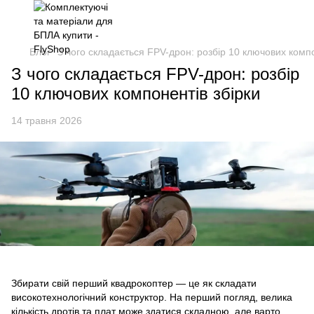
Блог
З чого складається FPV-дрон: розбір 10 ключових компо
З чого складається FPV-дрон: розбір
10 ключових компонентів збірки
14 травня 2026
Збирати свій перший квадрокоптер — це як складати
високотехнологічний конструктор. На перший погляд, велика
кількість дротів та плат може здатися складною, але варто