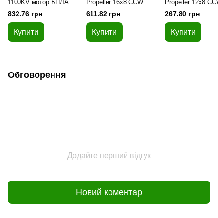
1100KV мотор БПЛА
Propeller 16x8 CCW
Propeller 12x8 C
832.76 грн
611.82 грн
267.80 грн
Купити
Купити
Купити
Обговорення
Додайте перший відгук
Новий коментар