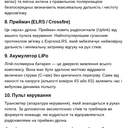
ватах) та якісна антена з правильною поляризацією
безпосередньо визначають максимальну дальність і чистоту
відеозв'язку.
8. Приймач (ELRS / Crossfire)
Це «вуха» дрона. Приймач ловить радіосигнали (Uplink) від
вашого пульта керування. Найпопулярнішим сучасним
протоколом зв'язку є ExpressLRS, який забезпечує неймовірну
дальність і мінімальну затримку відгуку на рух стіків.
9. Акумулятор LiPo
Літій-полімерна батарея — це джерело живлення всього
комплексу. Вона має бути здатною миттєво віддавати
величезні струми (C-rate) без критичного перегріву. Саме від
ємності та напруги (кількості комірок 4S або 6S) залежить час і
вибухова динаміка польоту.
10. Пульт керування
Трансмітер (апаратура керування), який знаходиться в руках
пілота. За допомогою високоточних стіків та тумблерів ви
формуєте команди, які кодуються та відправляються
радіохвилями на приймач дрона.