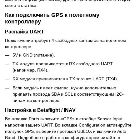
света в статике.
Как подключить GPS к полетному
контроллеру
Распайка UART
Подключение требует 4 свободных контактов на полетном
контроллере:
5V и GND (питание).
TX модуля припаивается к RX свободного UART
(например, RX4).
RX модуля припаивается к TX того же UART (TX4).
Если модуль имеет компас, нужно дополнительно
припаять провода SDA и SCL к соответствующим I2C-
пинам на контроллере.
Настройка в Betaflight / INAV
Во вкладке Ports включите «GPS» в столбце Sensor Input
напротив вашего UART. Во вкладке Configuration активируйте
ползунок GPS, выберите протокол UBLOX и включите Auto
Baud. Подробнее о работе с конфигуратором читайте в