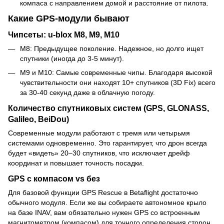
компаса с направлением домой и расстояние от пилота.
Какие GPS-модули бывают
Чипсеты: u-blox M8, M9, M10
M8: Предыдущее поколение. Надежное, но долго ищет
спутники (иногда до 3-5 минут).
M9 и M10: Самые современные чипы. Благодаря высокой
чувствительности они находят 10+ спутников (3D Fix) всего
за 30-40 секунд даже в облачную погоду.
Количество спутниковых систем (GPS, GLONASS,
Galileo, BeiDou)
Современные модули работают с тремя или четырьмя
системами одновременно. Это гарантирует, что дрон всегда
будет «видеть» 20–30 спутников, что исключает дрейф
координат и повышает точность посадки.
GPS с компасом vs без
Для базовой функции GPS Rescue в Betaflight достаточно
обычного модуля. Если же вы собираете автономное крыло
на базе INAV, вам обязательно нужен GPS со встроенным
магнитометром (компасом) для точного определения сторон