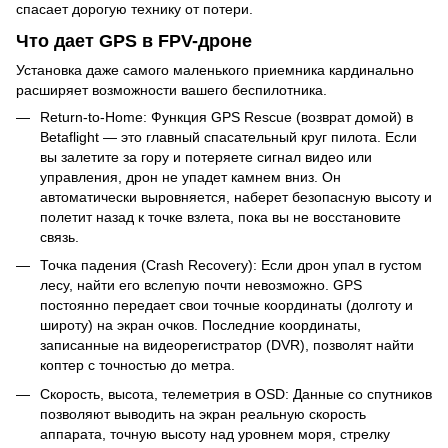
спасает дорогую технику от потери.
Что дает GPS в FPV-дроне
Установка даже самого маленького приемника кардинально
расширяет возможности вашего беспилотника.
Return-to-Home: Функция GPS Rescue (возврат домой) в
Betaflight — это главный спасательный круг пилота. Если
вы залетите за гору и потеряете сигнал видео или
управления, дрон не упадет камнем вниз. Он
автоматически выровняется, наберет безопасную высоту и
полетит назад к точке взлета, пока вы не восстановите
связь.
Точка падения (Crash Recovery): Если дрон упал в густом
лесу, найти его вслепую почти невозможно. GPS
постоянно передает свои точные координаты (долготу и
широту) на экран очков. Последние координаты,
записанные на видеорегистратор (DVR), позволят найти
коптер с точностью до метра.
Скорость, высота, телеметрия в OSD: Данные со спутников
позволяют выводить на экран реальную скорость
аппарата, точную высоту над уровнем моря, стрелку