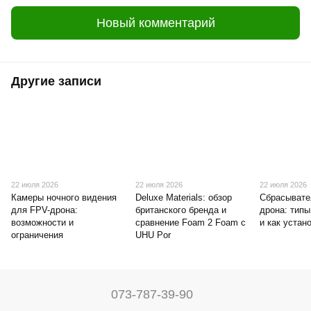
Новый комментарий
Другие записи
22 июля 2026
22 июля 2026
22 июля 2026
Камеры ночного видения
Deluxe Materials: обзор
Сбрасывате
для FPV-дрона:
британского бренда и
дрона: типы
возможности и
сравнение Foam 2 Foam с
и как устан
ограничения
UHU Por
073-787-39-90